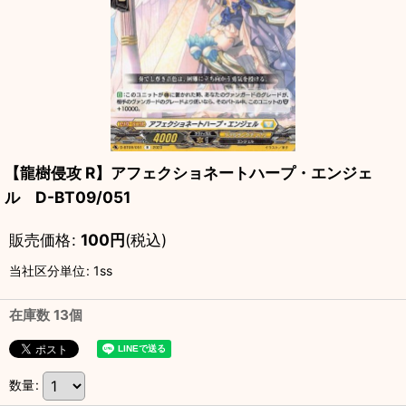
【龍樹侵攻 R】アフェクショネートハープ・エンジェ
ル D-BT09/051
販売価格
:
100
円
(税込)
当社区分単位
:
1ss
在庫数 13個
数量
: