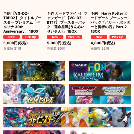
予約 【VG-DZ-
予約 カードファイト!! ヴ
予約 Harry Potter カ
TBP02】 タイトルブー
ァンガード 【VG-DZ-
ードゲーム ブースター
スター プレミアム「ペ
BT17】 ブースターパッ
パック「ハリー・ポッタ
ルソナ 30th
ク「運命星戦(うんめい
ーと賢者の石」Part.2
Anniversary」 1BOX
せいせん)」 1BOX
1BOX
5,000
円
(税込)
5,000
円
(税込)
4,800
円
(税込)
在庫数 31個
在庫数 80個
在庫数 32個