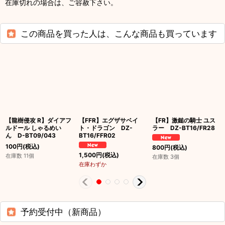
在庫切れの場合は、ご容赦下さい。
この商品を買った人は、こんな商品も買っています
【龍樹侵攻 R】ダイアフ
【FFR】エグザサベイ
【FR】激鎚の騎士 ユス
ルドール しゃるめい
ト・ドラゴン DZ-
ラー DZ-BT16/FR28
ん D-BT09/043
BT16/FFR02
100
円
(税込)
800
円
(税込)
1,500
円
(税込)
在庫数 11個
在庫数 3個
在庫わずか
予約受付中（新商品）