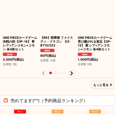
ONE PIECEカードゲーム
【RR】喧嘩屋 ファイス
ONE PIECEカードゲーム
決戦の刻【OP-16】 青
ティ・ドラゴン DZ-
受け継がれる意志【OP-
レア+アンコモン+コモ
BT15/022
13】 紫 レア+アンコモ
ン 各4枚セット
ン+コモン 各4枚セット
80
円
(税込)
3,000
円
(税込)
1,000
円
(税込)
在庫数 12個
在庫数 2個
在庫数 3個
もっと見る
売れてます(^^)（予約商品ランキング）
No.1
No.2
No.3