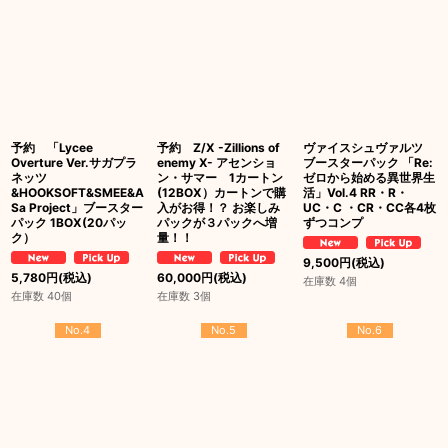
予約 「Lycee
予約 Z/X -Zillions of
ヴァイスシュヴァルツ
Overture Ver.サガプラ
enemy X- アセンショ
ブースターパック 「Re:
ネッツ
ン・サマー 1カートン
ゼロから始める異世界生
&HOOKSOFT&SMEE&A
(12BOX）カートンで購
活」Vol.4 RR・R・
Sa Project」ブースター
入がお得！？ お楽しみ
UC・C ・CR・CC各4枚
パック 1BOX(20パッ
パックが３パックへ増
ずつコンプ
ク）
量！！
9,500
円
(税込)
5,780
円
(税込)
60,000
円
(税込)
在庫数 4個
在庫数 40個
在庫数 3個
No.4
No.5
No.6