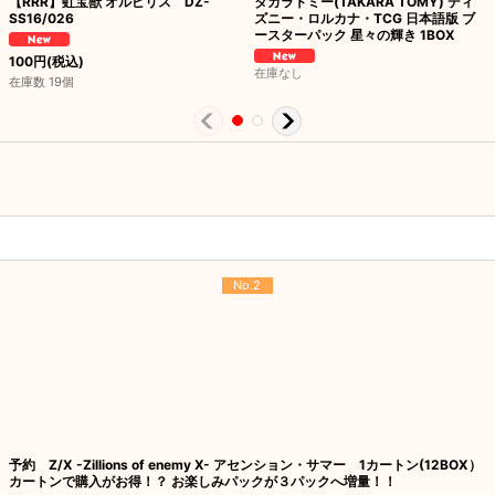
【RRR】虹宝獣 オルピリス DZ-
タカラトミー(TAKARA TOMY) ディ
SS16/026
ズニー・ロルカナ・TCG 日本語版 ブ
ースターパック 星々の輝き 1BOX
100
円
(税込)
在庫なし
在庫数 19個
No.2
予約 Z/X -Zillions of enemy X- アセンション・サマー 1カートン(12BOX）
カートンで購入がお得！？ お楽しみパックが３パックへ増量！！