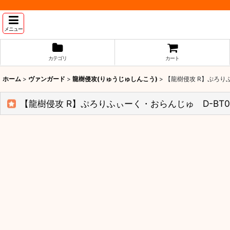
メニュー
カテゴリ
カート
ホーム
>
ヴァンガード
>
龍樹侵攻(りゅうじゅしんこう)
>
【龍樹侵攻 R】ぷろりふ
【龍樹侵攻 R】ぷろりふぃーく・おらんじゅ D-BT09