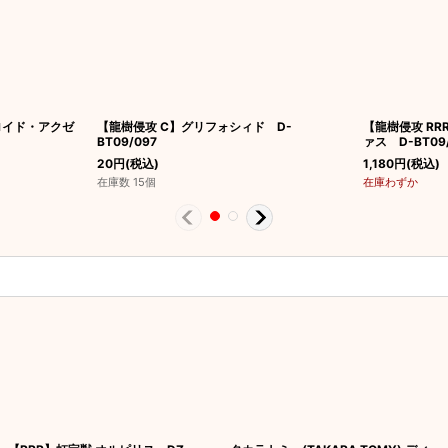
ロイド・アクゼ
【龍樹侵攻 C】グリフォシィド D-
【龍樹侵攻 R
BT09/097
ァス D-BT09
20
円
(税込)
1,180
円
(税込)
在庫数 15個
在庫わずか