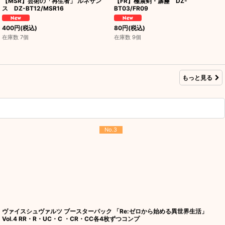
【MSR】芸術の「再生者」 ルネサン
【FR】極震剣・霹靂 DZ-
ス DZ-BT12/MSR16
BT03/FR09
400
円
(税込)
80
円
(税込)
在庫数 7個
在庫数 9個
もっと見る
No.3
ヴァイスシュヴァルツ ブースターパック 「Re:ゼロから始める異世界生活」
Vol.4 RR・R・UC・C ・CR・CC各4枚ずつコンプ