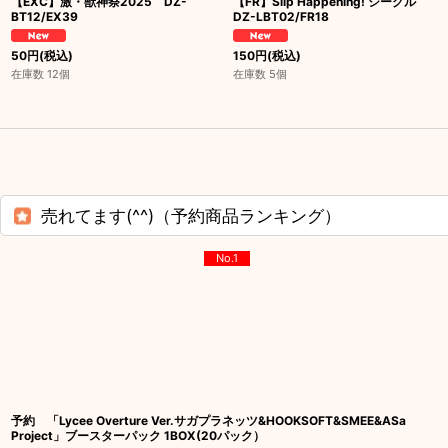
【EXC】激・獣神祭2025 DZ-
【FR】Slip Happening! シーグル
BT12/EX39
DZ-LBT02/FR18
50
円
(税込)
150
円
(税込)
在庫数 12個
在庫数 5個
売れてます(^^)（予約商品ランキング）
No.1
予約 「Lycee Overture Ver.サガプラネッツ&HOOKSOFT&SMEE&ASa
Project」ブースターパック 1BOX(20パック）