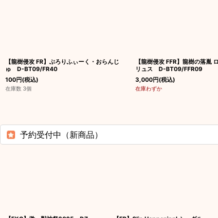
【龍樹侵攻 FR】ぷろりふぃーく・おらんじ
【龍樹侵攻 FFR】龍樹の落胤 
ゅ D-BT09/FR40
リュス D-BT09/FFR09
100
円
(税込)
3,000
円
(税込)
在庫数 3個
在庫わずか
予約受付中（新商品）