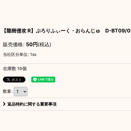
【龍樹侵攻 R】ぷろりふぃーく・おらんじゅ D-BT09/0
販売価格
:
50
円
(税込)
当社区分単位
:
1ss
在庫数 19個
数量
:
返品特約に関する重要事項