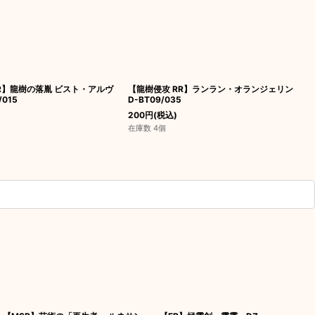
RR】龍樹の落胤 ビスト・アルヴ
【龍樹侵攻 RR】ランラン・オランジェリン
/015
D-BT09/035
200
円
(税込)
在庫数 4個