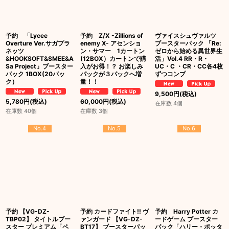
予約 「Lycee
予約 Z/X -Zillions of
ヴァイスシュヴァルツ
Overture Ver.サガプラ
enemy X- アセンショ
ブースターパック 「Re:
ネッツ
ン・サマー 1カートン
ゼロから始める異世界生
&HOOKSOFT&SMEE&A
(12BOX）カートンで購
活」Vol.4 RR・R・
Sa Project」ブースター
入がお得！？ お楽しみ
UC・C ・CR・CC各4枚
パック 1BOX(20パッ
パックが３パックへ増
ずつコンプ
ク）
量！！
9,500
円
(税込)
5,780
円
(税込)
60,000
円
(税込)
在庫数 4個
在庫数 40個
在庫数 3個
No.4
No.5
No.6
予約 【VG-DZ-
予約 カードファイト!! ヴ
予約 Harry Potter カ
TBP02】 タイトルブー
ァンガード 【VG-DZ-
ードゲーム ブースター
スター プレミアム「ペ
BT17】 ブースターパッ
パック「ハリー・ポッタ