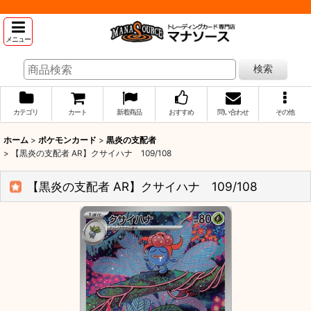
メニュー
検索
カテゴリ
カート
新着商品
おすすめ
問い合わせ
その他
ホーム
>
ポケモンカード
>
黒炎の支配者
>
【黒炎の支配者 AR】クサイハナ 109/108
【黒炎の支配者 AR】クサイハナ 109/108