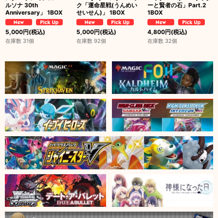
ルソナ 30th
ク「運命星戦(うんめい
ーと賢者の石」Part.2
Anniversary」 1BOX
せいせん)」 1BOX
1BOX
5,000
円
(税込)
5,000
円
(税込)
4,800
円
(税込)
在庫数 31個
在庫数 92個
在庫数 32個