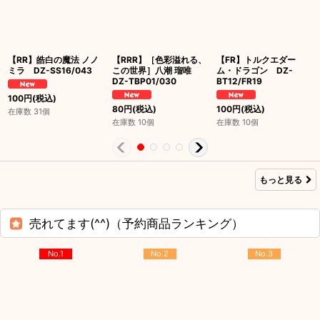
【RR】皓白の魔法 ノノ
【RRR】［色彩溢れる、
【FR】トルクエダー
ミラ DZ-SS16/043
この世界］八潮 瑠唯
ム・ドラゴン DZ-
DZ-TBP01/030
BT12/FR19
100
円
(税込)
80
円
(税込)
100
円
(税込)
在庫数 31個
在庫数 10個
在庫数 10個
もっと見る
売れてます(^^)（予約商品ランキング）
No.1
No.2
No.3