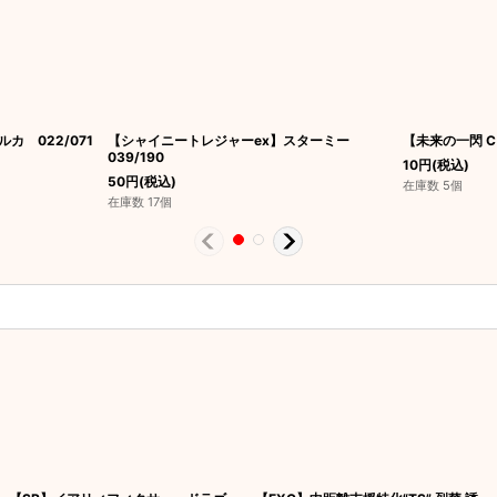
カ 022/071
【シャイニートレジャーex】スターミー
【未来の一閃 C
039/190
10
円
(税込)
50
円
(税込)
在庫数 5個
在庫数 17個