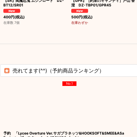
【SR】閻魔忍鬼 ムジンロード DZ-
【GPR】［約束のキャンディ］戸山 香
BT12/SR01
澄 DZ-TBP01/GPR45
400
円
(税込)
500
円
(税込)
在庫数 7個
在庫わずか
売れてます(^^)（予約商品ランキング）
No.1
予約 「Lycee Overture Ver.サガプラネッツ&HOOKSOFT&SMEE&ASa