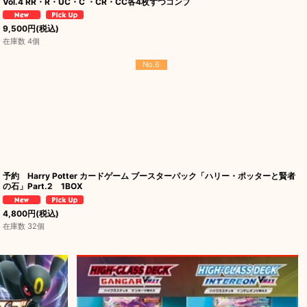
Vol.4 RR・R・UC・C ・CR・CC各4枚ずつコンプ
9,500
円
(税込)
在庫数 4個
No.6
予約 Harry Potter カードゲーム ブースターパック「ハリー・ポッターと賢者
の石」Part.2 1BOX
4,800
円
(税込)
在庫数 32個