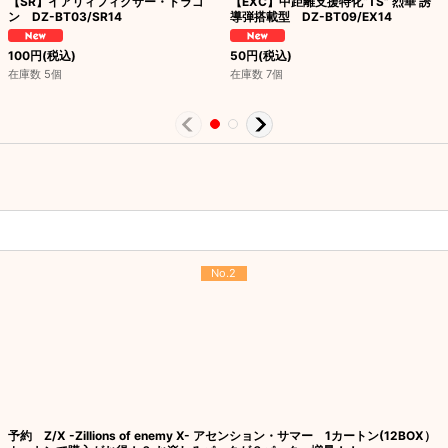
【SR】イアリィフィクサー・ドラゴ
【EXC】中距離支援特化“TS” 烈華 誘
ン DZ-BT03/SR14
導弾搭載型 DZ-BT09/EX14
100
円
(税込)
50
円
(税込)
在庫数 5個
在庫数 7個
No.2
予約 Z/X -Zillions of enemy X- アセンション・サマー 1カートン(12BOX）