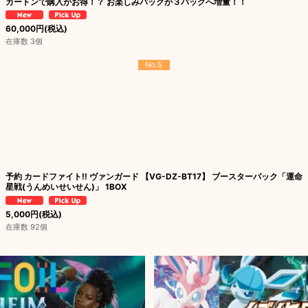
カートンで購入がお得！？ お楽しみパックが３パックへ増量！！
60,000
円
(税込)
在庫数 3個
No.5
予約 カードファイト!! ヴァンガード 【VG-DZ-BT17】 ブースターパック「運命
星戦(うんめいせいせん)」 1BOX
5,000
円
(税込)
在庫数 92個