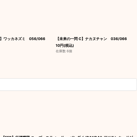
】ワッカネズミ 056/066
【未来の一閃 C】ナカヌチャン 036/066
10
円
(税込)
在庫数 6個