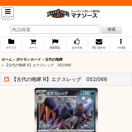
メニュー
検索
カテゴリ
カート
新着商品
おすすめ
問い合わせ
その他
ホーム
>
ポケモンカード
>
古代の咆哮
>
【古代の咆哮 R】エクスレッグ 052/066
【古代の咆哮 R】エクスレッグ 052/066