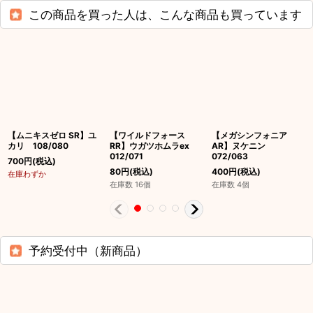
この商品を買った人は、こんな商品も買っています
【ムニキスゼロ SR】ユ
【ワイルドフォース
【メガシンフォニア
カリ 108/080
RR】ウガツホムラex
AR】ヌケニン
012/071
072/063
700
円
(税込)
80
円
(税込)
400
円
(税込)
在庫わずか
在庫数 16個
在庫数 4個
予約受付中（新商品）