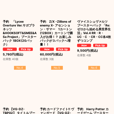
予約 「Lycee
予約 Z/X -Zillions of
ヴァイスシュヴァルツ
Overture Ver.サガプラ
enemy X- アセンショ
ブースターパック 「Re:
ネッツ
ン・サマー 1カートン
ゼロから始める異世界生
&HOOKSOFT&SMEE&A
(12BOX）カートンで購
活」Vol.4 RR・R・
Sa Project」ブースター
入がお得！？ お楽しみ
UC・C ・CR・CC各4枚
パック 1BOX(20パッ
パックが３パックへ増
ずつコンプ
ク）
量！！
9,500
円
(税込)
5,780
円
(税込)
60,000
円
(税込)
在庫数 4個
在庫数 40個
在庫数 3個
No.4
No.5
No.6
予約 【VG-DZ-
予約 カードファイト!! ヴ
予約 Harry Potter カ
TBP02】 タイトルブー
ァンガード 【VG-DZ-
ードゲーム ブースター