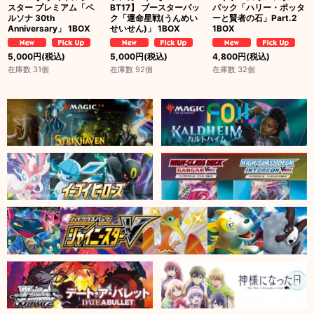
スター プレミアム「ペ
BT17】 ブースターパッ
パック「ハリー・ポッタ
ルソナ 30th
ク「運命星戦(うんめい
ーと賢者の石」Part.2
Anniversary」 1BOX
せいせん)」 1BOX
1BOX
5,000
円
(税込)
5,000
円
(税込)
4,800
円
(税込)
在庫数 31個
在庫数 92個
在庫数 32個