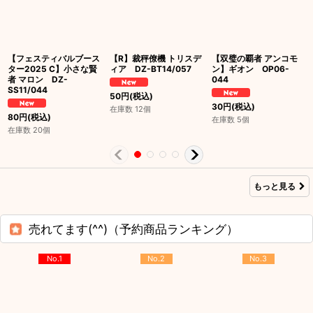
【フェスティバルブース
【R】裁秤僚機 トリスデ
【双璧の覇者 アンコモ
ター2025 C】小さな賢
ィア DZ-BT14/057
ン】ギオン OP06-
者 マロン DZ-
044
SS11/044
50
円
(税込)
30
円
(税込)
在庫数 12個
80
円
(税込)
在庫数 5個
在庫数 20個
もっと見る
売れてます(^^)（予約商品ランキング）
No.1
No.2
No.3