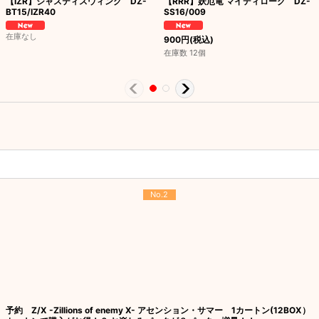
【IZR】ジャスティスウィング DZ-
【RRR】妖厄竜 マイディローグ DZ-
BT15/IZR40
SS16/009
在庫なし
900
円
(税込)
在庫数 12個
No.2
予約 Z/X -Zillions of enemy X- アセンション・サマー 1カートン(12BOX）