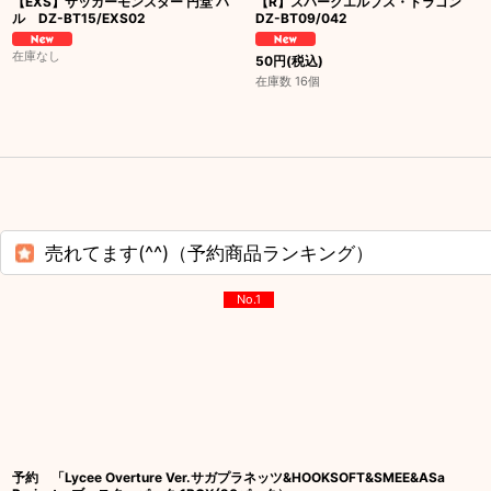
【EXS】サッカーモンスター 円堂 ハ
【R】スパークエルブス・ドラゴン
ル DZ-BT15/EXS02
DZ-BT09/042
在庫なし
50
円
(税込)
在庫数 16個
売れてます(^^)（予約商品ランキング）
No.1
予約 「Lycee Overture Ver.サガプラネッツ&HOOKSOFT&SMEE&ASa