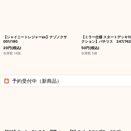
【シャイニートレジャーex】ナゾノクサ
【ミラー仕様 スタートデッキ10
001/190
クション】パチリス 247/742
20
円
(税込)
50
円
(税込)
在庫数 14個
在庫数 5個
予約受付中（新商品）