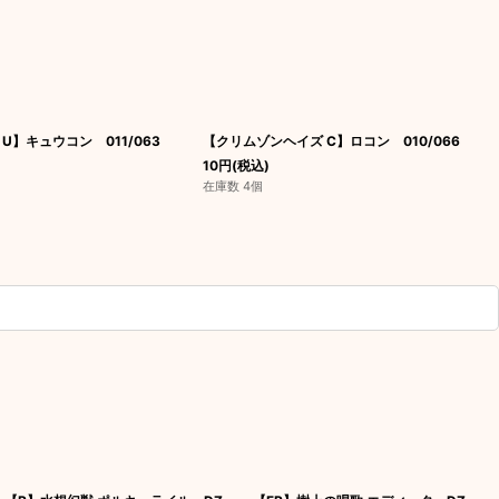
U】キュウコン 011/063
【クリムゾンヘイズ C】ロコン 010/066
10
円
(税込)
在庫数 4個