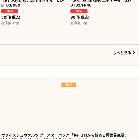
【R】水想幻獣 ポルキュライル DZ-
【FR】樹上の唱歌 エディータ DZ-
BT03/080
BT02/FR46
50
円
(税込)
80
円
(税込)
在庫数 12個
在庫数 6個
もっと見る
No.3
ヴァイスシュヴァルツ ブースターパック 「Re:ゼロから始める異世界生活」