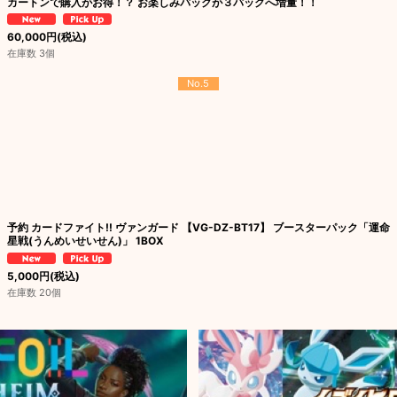
カートンで購入がお得！？ お楽しみパックが３パックへ増量！！
60,000
円
(税込)
在庫数 3個
No.5
予約 カードファイト!! ヴァンガード 【VG-DZ-BT17】 ブースターパック「運命
星戦(うんめいせいせん)」 1BOX
5,000
円
(税込)
在庫数 20個