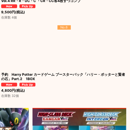
Vol.4 RR・R・UC・C ・CR・CC各4枚ずつコンプ
9,500
円
(税込)
在庫数 4個
No.6
予約 Harry Potter カードゲーム ブースターパック「ハリー・ポッターと賢者
の石」Part.2 1BOX
4,800
円
(税込)
在庫数 32個