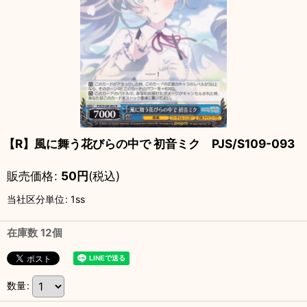
【R】風に舞う花びらの中で 初音ミク PJS/S109-093
販売価格
:
50
円
(税込)
当社区分単位
:
1ss
在庫数 12個
数量
: