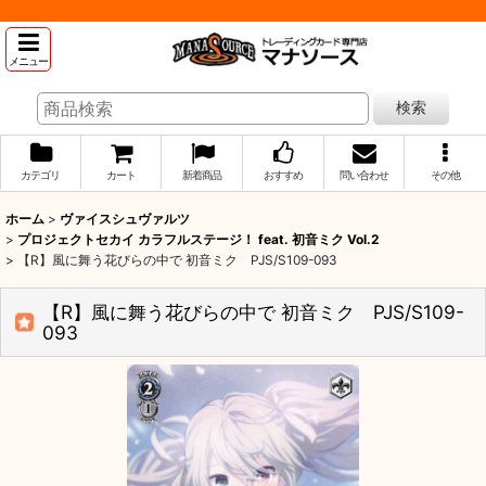
メニュー
検索
カテゴリ
カート
新着商品
おすすめ
問い合わせ
その他
ホーム
>
ヴァイスシュヴァルツ
>
プロジェクトセカイ カラフルステージ！ feat. 初音ミク Vol.2
>
【R】風に舞う花びらの中で 初音ミク PJS/S109-093
【R】風に舞う花びらの中で 初音ミク PJS/S109-
093