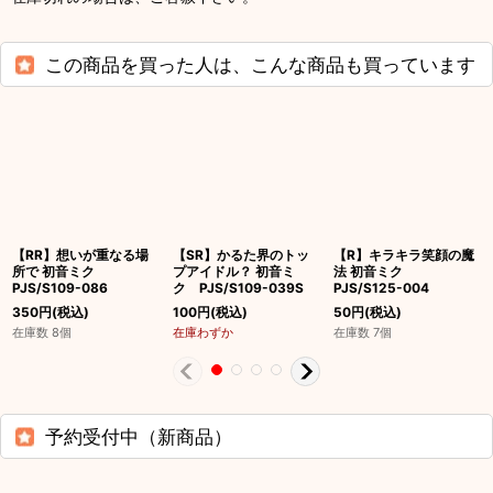
この商品を買った人は、こんな商品も買っています
【RR】想いが重なる場
【SR】かるた界のトッ
【R】キラキラ笑顔の魔
所で 初音ミク
プアイドル？ 初音ミ
法 初音ミク
PJS/S109-086
ク PJS/S109-039S
PJS/S125-004
350
円
(税込)
100
円
(税込)
50
円
(税込)
在庫数 8個
在庫わずか
在庫数 7個
予約受付中（新商品）