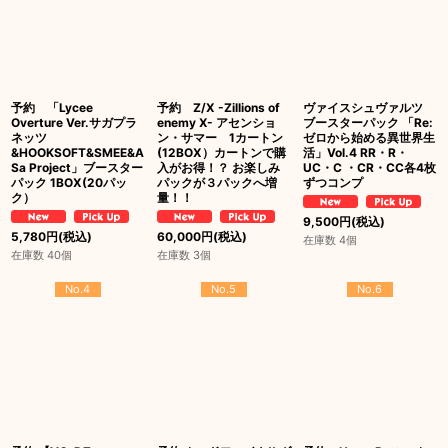
予約 「Lycee
予約 Z/X -Zillions of
ヴァイスシュヴァルツ
Overture Ver.サガプラ
enemy X- アセンショ
ブースターパック 「Re:
ネッツ
ン・サマー 1カートン
ゼロから始める異世界生
&HOOKSOFT&SMEE&A
(12BOX）カートンで購
活」Vol.4 RR・R・
Sa Project」ブースター
入がお得！？ お楽しみ
UC・C ・CR・CC各4枚
パック 1BOX(20パッ
パックが３パックへ増
ずつコンプ
ク）
量！！
9,500
円
(税込)
5,780
円
(税込)
60,000
円
(税込)
在庫数 4個
在庫数 40個
在庫数 3個
No.4
No.5
No.6