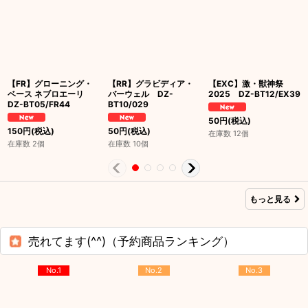
【FR】グローニング・
【RR】グラビディア・
【EXC】激・獣神祭
ベース ネブロエーリ
バーウェル DZ-
2025 DZ-BT12/EX39
DZ-BT05/FR44
BT10/029
50
円
(税込)
150
円
(税込)
50
円
(税込)
在庫数 12個
在庫数 2個
在庫数 10個
もっと見る
売れてます(^^)（予約商品ランキング）
No.1
No.2
No.3