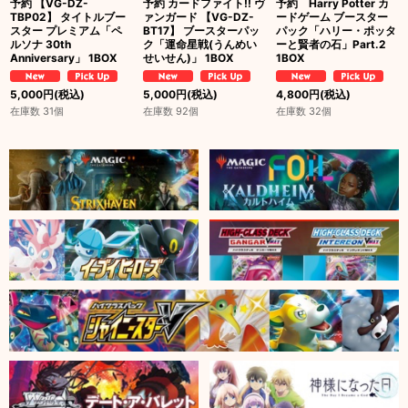
予約 【VG-DZ-
予約 カードファイト!! ヴ
予約 Harry Potter カ
TBP02】 タイトルブー
ァンガード 【VG-DZ-
ードゲーム ブースター
スター プレミアム「ペ
BT17】 ブースターパッ
パック「ハリー・ポッタ
ルソナ 30th
ク「運命星戦(うんめい
ーと賢者の石」Part.2
Anniversary」 1BOX
せいせん)」 1BOX
1BOX
5,000
円
(税込)
5,000
円
(税込)
4,800
円
(税込)
在庫数 31個
在庫数 92個
在庫数 32個