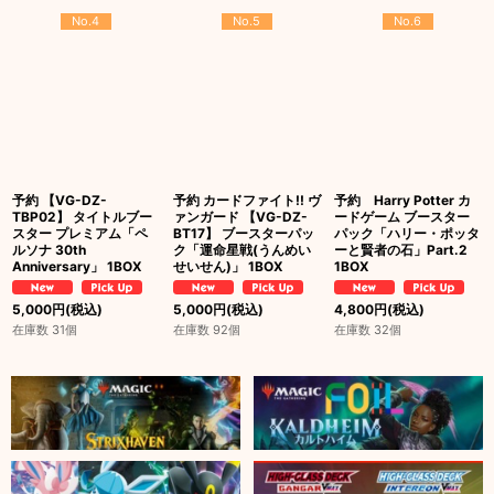
No.4
No.5
No.6
予約 【VG-DZ-
予約 カードファイト!! ヴ
予約 Harry Potter カ
TBP02】 タイトルブー
ァンガード 【VG-DZ-
ードゲーム ブースター
スター プレミアム「ペ
BT17】 ブースターパッ
パック「ハリー・ポッタ
ルソナ 30th
ク「運命星戦(うんめい
ーと賢者の石」Part.2
Anniversary」 1BOX
せいせん)」 1BOX
1BOX
5,000
円
(税込)
5,000
円
(税込)
4,800
円
(税込)
在庫数 31個
在庫数 92個
在庫数 32個