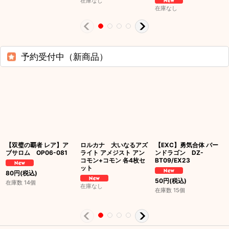
在庫なし
在庫なし
予約受付中（新商品）
【双璧の覇者 レア】ア
ロルカナ 大いなるアズ
【EXC】勇気合体 バー
ブサロム OP06-081
ライト アメジスト アン
ンドラゴン DZ-
コモン+コモン 各4枚セ
BT09/EX23
ット
80
円
(税込)
50
円
(税込)
在庫数 14個
在庫なし
在庫数 15個