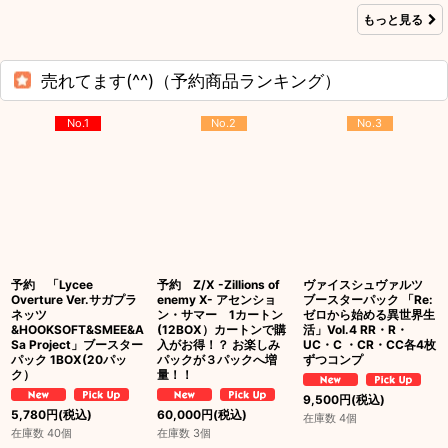
もっと見る
売れてます(^^)（予約商品ランキング）
No.1
No.2
No.3
予約 「Lycee
予約 Z/X -Zillions of
ヴァイスシュヴァルツ
Overture Ver.サガプラ
enemy X- アセンショ
ブースターパック 「Re:
ネッツ
ン・サマー 1カートン
ゼロから始める異世界生
&HOOKSOFT&SMEE&A
(12BOX）カートンで購
活」Vol.4 RR・R・
Sa Project」ブースター
入がお得！？ お楽しみ
UC・C ・CR・CC各4枚
パック 1BOX(20パッ
パックが３パックへ増
ずつコンプ
ク）
量！！
9,500
円
(税込)
5,780
円
(税込)
60,000
円
(税込)
在庫数 4個
在庫数 40個
在庫数 3個