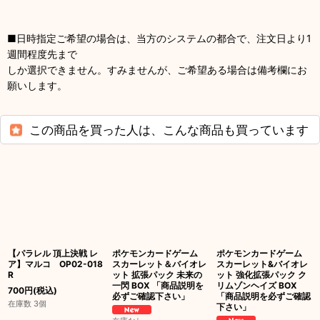
■日時指定ご希望の場合は、当方のシステムの都合で、注文日より1
週間程度先まで
しか選択できません。すみませんが、ご希望ある場合は備考欄にお
願いします。
この商品を買った人は、こんな商品も買っています
【パラレル 頂上決戦 レ
ポケモンカードゲーム
ポケモンカードゲーム
ア】マルコ OP02-018
スカーレット＆バイオレ
スカーレット&バイオレ
R
ット 拡張パック 未来の
ット 強化拡張パック ク
一閃 BOX 「商品説明を
リムゾンヘイズ BOX
700
円
(税込)
必ずご確認下さい」
「商品説明を必ずご確認
在庫数 3個
下さい」