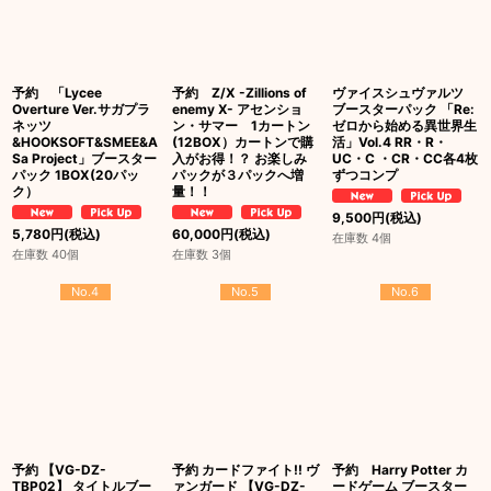
予約 「Lycee
予約 Z/X -Zillions of
ヴァイスシュヴァルツ
Overture Ver.サガプラ
enemy X- アセンショ
ブースターパック 「Re:
ネッツ
ン・サマー 1カートン
ゼロから始める異世界生
&HOOKSOFT&SMEE&A
(12BOX）カートンで購
活」Vol.4 RR・R・
Sa Project」ブースター
入がお得！？ お楽しみ
UC・C ・CR・CC各4枚
パック 1BOX(20パッ
パックが３パックへ増
ずつコンプ
ク）
量！！
9,500
円
(税込)
5,780
円
(税込)
60,000
円
(税込)
在庫数 4個
在庫数 40個
在庫数 3個
No.4
No.5
No.6
予約 【VG-DZ-
予約 カードファイト!! ヴ
予約 Harry Potter カ
TBP02】 タイトルブー
ァンガード 【VG-DZ-
ードゲーム ブースター