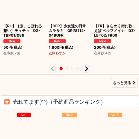
【R+】［涙、こぼれる
【OFR】少女達の日常
【FR】きらめく街に歌
想い］チュチュ DZ-
ムラサキ GRI/S112-
えば ペルフメイナ DZ-
TBP01/086
048OFR
LBT02/FR09
50
円
(税込)
1,800
円
(税込)
200
円
(税込)
在庫数 2個
在庫わずか
在庫数 4個
もっと見る
売れてます(^^)（予約商品ランキング）
No.1
No.2
No.3