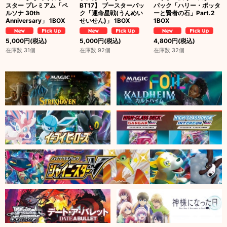
スター プレミアム「ペ
BT17】 ブースターパッ
パック「ハリー・ポッタ
ルソナ 30th
ク「運命星戦(うんめい
ーと賢者の石」Part.2
Anniversary」 1BOX
せいせん)」 1BOX
1BOX
5,000
円
(税込)
5,000
円
(税込)
4,800
円
(税込)
在庫数 31個
在庫数 92個
在庫数 32個