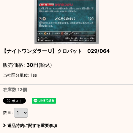
【ナイトワンダラー U】クロバット 029/064
販売価格
:
30
円
(税込)
当社区分単位
:
1ss
在庫数 12個
数量
:
返品特約に関する重要事項