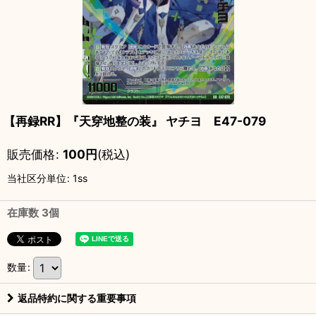
【再録RR】『天穿地整の装』 ヤチヨ E47-079
販売価格
:
100
円
(税込)
当社区分単位
:
1ss
在庫数 3個
数量
:
返品特約に関する重要事項