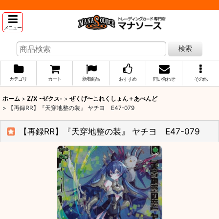
メニュー
検索
カテゴリ
カート
新着商品
おすすめ
問い合わせ
その他
ホーム
>
Z/X -ゼクス-
>
ぜくげ〜これくしょん＋あぺんど
>
【再録RR】『天穿地整の装』 ヤチヨ E47-079
【再録RR】『天穿地整の装』 ヤチヨ E47-079