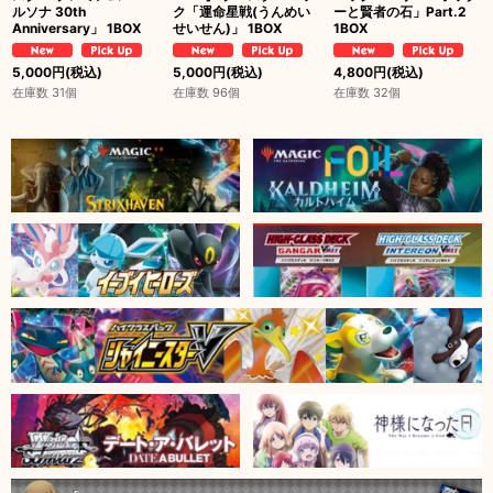
ルソナ 30th
ク「運命星戦(うんめい
ーと賢者の石」Part.2
Anniversary」 1BOX
せいせん)」 1BOX
1BOX
5,000
円
(税込)
5,000
円
(税込)
4,800
円
(税込)
在庫数 31個
在庫数 96個
在庫数 32個