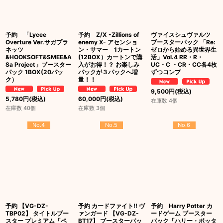
予約 「Lycee
予約 Z/X -Zillions of
ヴァイスシュヴァルツ
Overture Ver.サガプラ
enemy X- アセンショ
ブースターパック 「Re:
ネッツ
ン・サマー 1カートン
ゼロから始める異世界生
&HOOKSOFT&SMEE&A
(12BOX）カートンで購
活」Vol.4 RR・R・
Sa Project」ブースター
入がお得！？ お楽しみ
UC・C ・CR・CC各4枚
パック 1BOX(20パッ
パックが３パックへ増
ずつコンプ
ク）
量！！
9,500
円
(税込)
5,780
円
(税込)
60,000
円
(税込)
在庫数 4個
在庫数 40個
在庫数 3個
No.4
No.5
No.6
予約 【VG-DZ-
予約 カードファイト!! ヴ
予約 Harry Potter カ
TBP02】 タイトルブー
ァンガード 【VG-DZ-
ードゲーム ブースター
スター プレミアム「ペ
BT17】 ブースターパッ
パック「ハリー・ポッタ