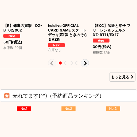
【R】怨毒の握撃 DZ-
hololive OFFICIAL
【EXC】師匠と弟子 フ
BT02/062
CARD GAME スタート
リーレン＆フェルン
デッキ第1弾 ときのそら
DZ-BT11/EX17
＆AZKi
50
円
(税込)
30
円
(税込)
在庫数 20個
在庫なし
在庫数 17個
もっと見る
売れてます(^^)（予約商品ランキング）
No.1
No.2
No.3