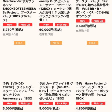
Overture Ver.サガプラ
enemy X- アセンショ
ブースターパック 「Re:
ネッツ
ン・サマー 1カートン
ゼロから始める異世界生
&HOOKSOFT&SMEE&A
(12BOX）カートンで購
活」Vol.4 RR・R・
Sa Project」ブースター
入がお得！？ お楽しみ
UC・C ・CR・CC各4枚
パック 1BOX(20パッ
パックが３パックへ増
ずつコンプ
ク）
量！！
9,500
円
(税込)
5,780
円
(税込)
60,000
円
(税込)
在庫数 4個
在庫数 40個
在庫数 3個
No.4
No.5
No.6
予約 【VG-DZ-
予約 カードファイト!! ヴ
予約 Harry Potter カ
TBP02】 タイトルブー
ァンガード 【VG-DZ-
ードゲーム ブースター
スター プレミアム「ペ
BT17】 ブースターパッ
パック「ハリー・ポッタ
ルソナ 30th
ク「運命星戦(うんめい
ーと賢者の石」Part.2
Anniversary」 1BOX
せいせん)」 1BOX
1BOX
5,000
円
(税込)
5,000
円
(税込)
4,800
円
(税込)