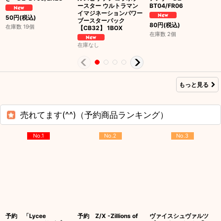
ースター ウルトラマン
BT04/FR06
イマジネーションパワー
50
円
(税込)
ブースターパック
80
円
(税込)
在庫数 19個
【CB32】 1BOX
在庫数 2個
在庫なし
もっと見る
売れてます(^^)（予約商品ランキング）
No.1
No.2
No.3
予約 「Lycee
予約 Z/X -Zillions of
ヴァイスシュヴァルツ