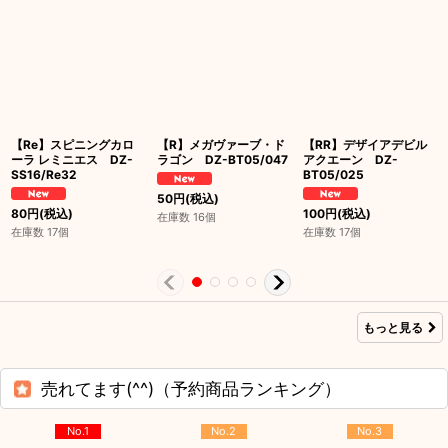
【Re】スピニングカロ
【R】メガヴァーブ・ド
【RR】デザイアデビル
ーラ レミニエス DZ-
ラゴン DZ-BT05/047
アクエーン DZ-
SS16/Re32
BT05/025
50
円
(税込)
80
円
(税込)
100
円
(税込)
在庫数 16個
在庫数 17個
在庫数 17個
もっと見る
売れてます(^^)（予約商品ランキング）
No.1
No.2
No.3