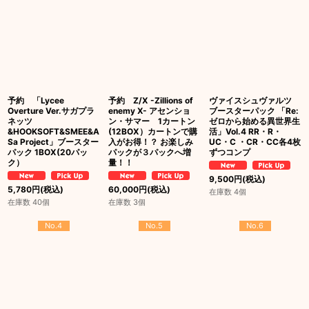
予約 「Lycee
予約 Z/X -Zillions of
ヴァイスシュヴァルツ
Overture Ver.サガプラ
enemy X- アセンショ
ブースターパック 「Re:
ネッツ
ン・サマー 1カートン
ゼロから始める異世界生
&HOOKSOFT&SMEE&A
(12BOX）カートンで購
活」Vol.4 RR・R・
Sa Project」ブースター
入がお得！？ お楽しみ
UC・C ・CR・CC各4枚
パック 1BOX(20パッ
パックが３パックへ増
ずつコンプ
ク）
量！！
9,500
円
(税込)
5,780
円
(税込)
60,000
円
(税込)
在庫数 4個
在庫数 40個
在庫数 3個
No.4
No.5
No.6