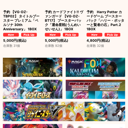
予約 【VG-DZ-
予約 カードファイト!! ヴ
予約 Harry Potter カ
TBP02】 タイトルブー
ァンガード 【VG-DZ-
ードゲーム ブースター
スター プレミアム「ペ
BT17】 ブースターパッ
パック「ハリー・ポッタ
ルソナ 30th
ク「運命星戦(うんめい
ーと賢者の石」Part.2
Anniversary」 1BOX
せいせん)」 1BOX
1BOX
5,000
円
(税込)
5,000
円
(税込)
4,800
円
(税込)
在庫数 31個
在庫数 92個
在庫数 32個