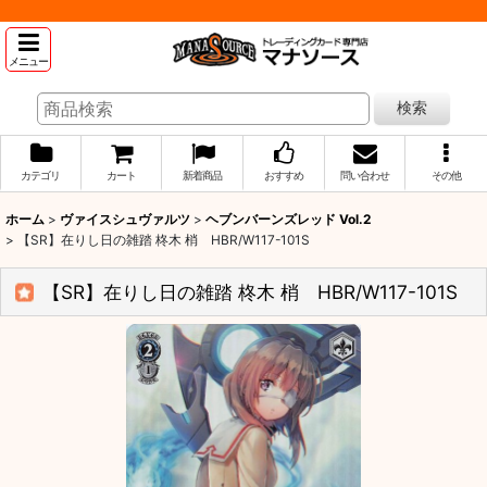
メニュー
検索
カテゴリ
カート
新着商品
おすすめ
問い合わせ
その他
ホーム
>
ヴァイスシュヴァルツ
>
ヘブンバーンズレッド Vol.2
>
【SR】在りし日の雑踏 柊木 梢 HBR/W117-101S
【SR】在りし日の雑踏 柊木 梢 HBR/W117-101S