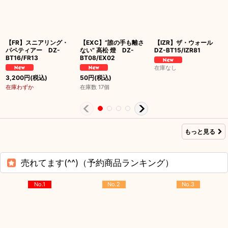
【FR】スニアリング・
【EXC】“誰の手も離さ
【IZR】ザ・ウォール
パペティアー DZ-
ない” 高松 燈 DZ-
DZ-BT15/IZR81
BT16/FR13
BT08/EX02
在庫なし
3,200
円
(税込)
50
円
(税込)
在庫わずか
在庫数 17個
もっと見る
売れてます(^^)（予約商品ランキング）
No.1
No.2
No.3