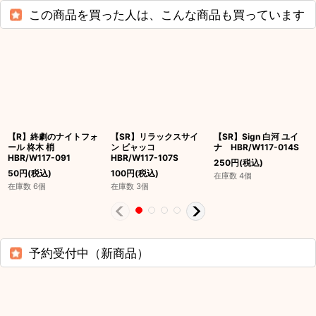
この商品を買った人は、こんな商品も買っています
【R】終劇のナイトフォ
【SR】リラックスサイ
【SR】Sign 白河 ユイ
ール 柊木 梢
ン ビャッコ
ナ HBR/W117-014S
HBR/W117-091
HBR/W117-107S
250
円
(税込)
50
円
(税込)
100
円
(税込)
在庫数 4個
在庫数 6個
在庫数 3個
予約受付中（新商品）