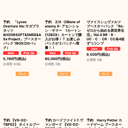
予約 「Lycee
予約 Z/X -Zillions of
ヴァイスシュヴァルツ
Overture Ver.サガプラ
enemy X- アセンショ
ブースターパック 「Re:
ネッツ
ン・サマー 1カートン
ゼロから始める異世界生
&HOOKSOFT&SMEE&A
(12BOX）カートンで購
活」Vol.4 RR・R・
Sa Project」ブースター
入がお得！？ お楽しみ
UC・C ・CR・CC各4枚
パック 1BOX(20パッ
パックが３パックへ増
ずつコンプ
ク）
量！！
9,500
円
(税込)
5,780
円
(税込)
60,000
円
(税込)
在庫数 4個
在庫数 40個
在庫数 3個
No.4
No.5
No.6
予約 【VG-DZ-
予約 カードファイト!! ヴ
予約 Harry Potter カ
TBP02】 タイトルブー
ァンガード 【VG-DZ-
ードゲーム ブースター