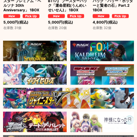
スター プレミアム「ペ
BT17】 ブースターパッ
パック「ハリー・ポッタ
ルソナ 30th
ク「運命星戦(うんめい
ーと賢者の石」Part.2
Anniversary」 1BOX
せいせん)」 1BOX
1BOX
5,000
円
(税込)
5,000
円
(税込)
4,800
円
(税込)
在庫数 31個
在庫数 20個
在庫数 32個