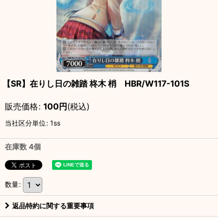
【SR】在りし日の雑踏 柊木 梢 HBR/W117-101S
販売価格
:
100
円
(税込)
当社区分単位
:
1ss
在庫数 4個
数量
:
返品特約に関する重要事項