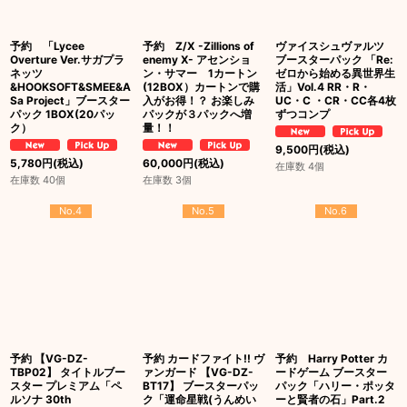
予約 「Lycee
予約 Z/X -Zillions of
ヴァイスシュヴァルツ
Overture Ver.サガプラ
enemy X- アセンショ
ブースターパック 「Re:
ネッツ
ン・サマー 1カートン
ゼロから始める異世界生
&HOOKSOFT&SMEE&A
(12BOX）カートンで購
活」Vol.4 RR・R・
Sa Project」ブースター
入がお得！？ お楽しみ
UC・C ・CR・CC各4枚
パック 1BOX(20パッ
パックが３パックへ増
ずつコンプ
ク）
量！！
9,500
円
(税込)
5,780
円
(税込)
60,000
円
(税込)
在庫数 4個
在庫数 40個
在庫数 3個
No.4
No.5
No.6
予約 【VG-DZ-
予約 カードファイト!! ヴ
予約 Harry Potter カ
TBP02】 タイトルブー
ァンガード 【VG-DZ-
ードゲーム ブースター
スター プレミアム「ペ
BT17】 ブースターパッ
パック「ハリー・ポッタ
ルソナ 30th
ク「運命星戦(うんめい
ーと賢者の石」Part.2