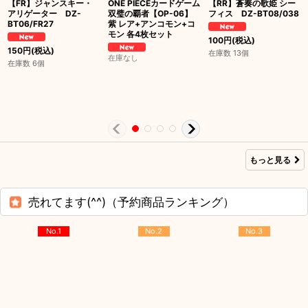
【FR】ジャンスキー・
ONE PIECEカードゲーム
【RR】蒼奏の歌姫 シー
アリゲーター DZ-
双璧の覇者【OP-06】
フィス DZ-BT08/038
BT06/FR27
紫 レア+アンコモン+コ
モン 各4枚セット
100
円
(税込)
150
円
(税込)
在庫数 13個
在庫なし
在庫数 6個
もっと見る
売れてます(^^)（予約商品ランキング）
No.1
No.2
No.3