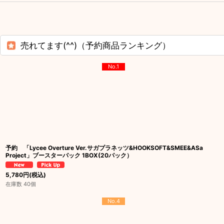
売れてます(^^)（予約商品ランキング）
No.1
予約 「Lycee Overture Ver.サガプラネッツ&HOOKSOFT&SMEE&ASa
Project」ブースターパック 1BOX(20パック）
5,780
円
(税込)
在庫数 40個
No.4