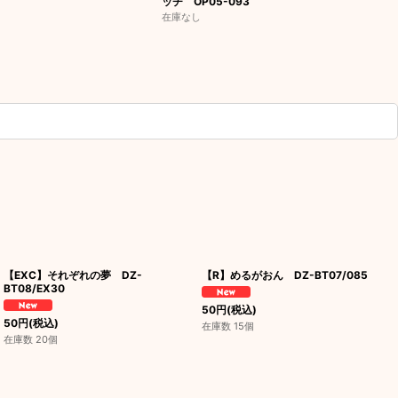
ッチ OP05-093
在庫なし
【EXC】それぞれの夢 DZ-
【R】めるがおん DZ-BT07/085
BT08/EX30
50
円
(税込)
50
円
(税込)
在庫数 15個
在庫数 20個