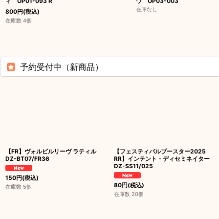
ィ OP01-093 R
ウ OP03-003
在庫なし
800
円
(税込)
在庫数 4個
予約受付中（新商品）
【FR】ヴォルビルリーヴ ラティル
【フェスティバルブースター2025
DZ-BT07/FR36
RR】インテント・ディセミネイター
DZ-SS11/025
150
円
(税込)
80
円
(税込)
在庫数 5個
在庫数 20個