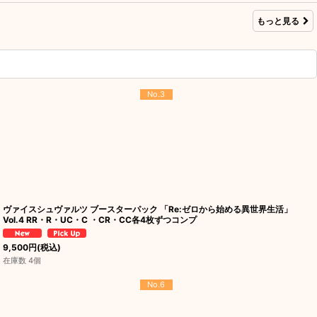
もっと見る
No.3
ヴァイスシュヴァルツ ブースターパック 「Re:ゼロから始める異世界生活」
Vol.4 RR・R・UC・C ・CR・CC各4枚ずつコンプ
9,500
円
(税込)
在庫数 4個
No.6