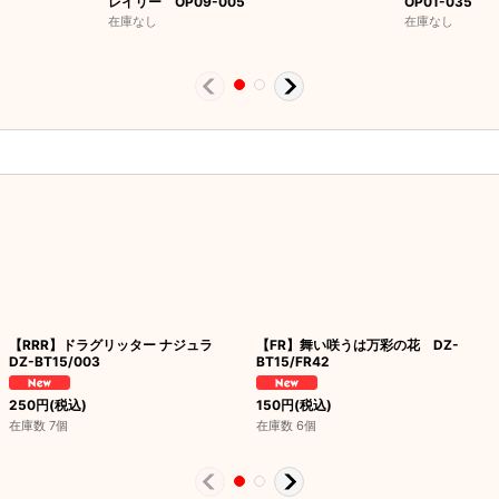
レイリー OP09-005
OP01-035
在庫なし
在庫なし
【RRR】ドラグリッター ナジュラ
【FR】舞い咲うは万彩の花 DZ-
DZ-BT15/003
BT15/FR42
250
円
(税込)
150
円
(税込)
在庫数 7個
在庫数 6個