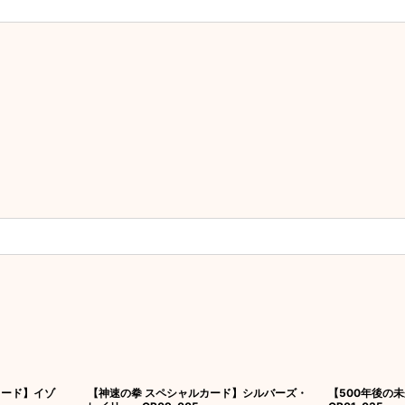
カード】イゾ
【神速の拳 スペシャルカード】シルバーズ・
【500年後の