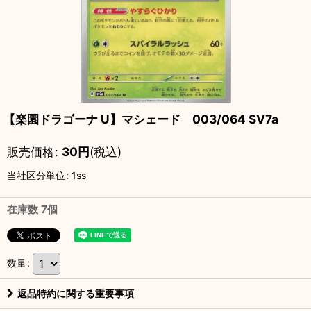
【楽園ドラゴーナ U】マシェード 003/064 SV7a
販売価格
:
30
円
(税込)
当社区分単位
:
1ss
在庫数 7個
数量
:
返品特約に関する重要事項