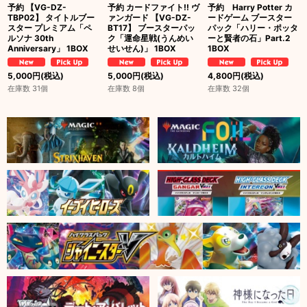
予約 【VG-DZ-
予約 カードファイト!! ヴ
予約 Harry Potter カ
TBP02】 タイトルブー
ァンガード 【VG-DZ-
ードゲーム ブースター
スター プレミアム「ペ
BT17】 ブースターパッ
パック「ハリー・ポッタ
ルソナ 30th
ク「運命星戦(うんめい
ーと賢者の石」Part.2
Anniversary」 1BOX
せいせん)」 1BOX
1BOX
5,000
円
(税込)
5,000
円
(税込)
4,800
円
(税込)
在庫数 31個
在庫数 8個
在庫数 32個