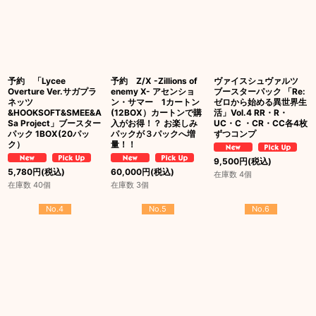
予約 「Lycee
予約 Z/X -Zillions of
ヴァイスシュヴァルツ
Overture Ver.サガプラ
enemy X- アセンショ
ブースターパック 「Re:
ネッツ
ン・サマー 1カートン
ゼロから始める異世界生
&HOOKSOFT&SMEE&A
(12BOX）カートンで購
活」Vol.4 RR・R・
Sa Project」ブースター
入がお得！？ お楽しみ
UC・C ・CR・CC各4枚
パック 1BOX(20パッ
パックが３パックへ増
ずつコンプ
ク）
量！！
9,500
円
(税込)
5,780
円
(税込)
60,000
円
(税込)
在庫数 4個
在庫数 40個
在庫数 3個
No.4
No.5
No.6