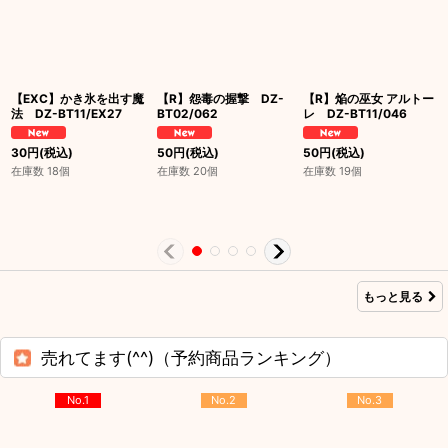
【EXC】かき氷を出す魔
【R】怨毒の握撃 DZ-
【R】焔の巫女 アルトー
法 DZ-BT11/EX27
BT02/062
レ DZ-BT11/046
30
円
(税込)
50
円
(税込)
50
円
(税込)
在庫数 18個
在庫数 20個
在庫数 19個
もっと見る
売れてます(^^)（予約商品ランキング）
No.1
No.2
No.3