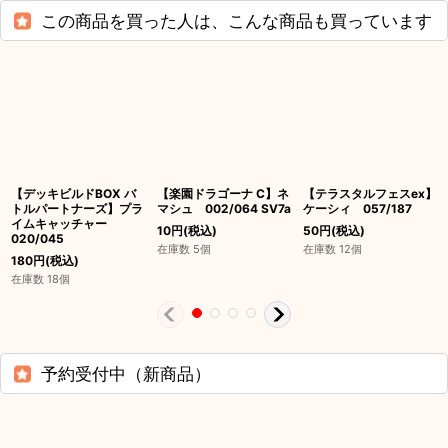
この商品を買った人は、こんな商品も買っています
【デッキビルドBOX バ
【楽園ドラゴーナ C】ネ
【テラスタルフェスex】
トルパートナーズ】プラ
マシュ 002/064 SV7a
ケーシィ 057/187
イムキャッチャー
10
円
(税込)
50
円
(税込)
020/045
在庫数 5個
在庫数 12個
180
円
(税込)
在庫数 18個
予約受付中（新商品）