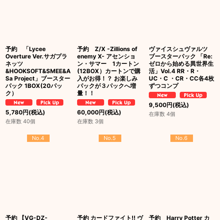
予約 「Lycee
予約 Z/X -Zillions of
ヴァイスシュヴァルツ
Overture Ver.サガプラ
enemy X- アセンショ
ブースターパック 「Re:
ネッツ
ン・サマー 1カートン
ゼロから始める異世界生
&HOOKSOFT&SMEE&A
(12BOX）カートンで購
活」Vol.4 RR・R・
Sa Project」ブースター
入がお得！？ お楽しみ
UC・C ・CR・CC各4枚
パック 1BOX(20パッ
パックが３パックへ増
ずつコンプ
ク）
量！！
9,500
円
(税込)
5,780
円
(税込)
60,000
円
(税込)
在庫数 4個
在庫数 40個
在庫数 3個
No.4
No.5
No.6
予約 【VG-DZ-
予約 カードファイト!! ヴ
予約 Harry Potter カ