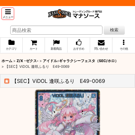
メニュー
検索
カテゴリ
カート
新着商品
おすすめ
問い合わせ
その他
ホーム
>
Z/X -ゼクス-
>
アイドル♪ギャラクシーフェスタ（SEC/ホロ）
>
【SEC】ViDOL 逢咲ふるり E49-0069
【SEC】ViDOL 逢咲ふるり E49-0069