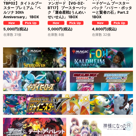
TBP02】 タイトルブー
ァンガード 【VG-DZ-
ードゲーム ブースター
スター プレミアム「ペ
BT17】 ブースターパッ
パック「ハリー・ポッタ
ルソナ 30th
ク「運命星戦(うんめい
ーと賢者の石」Part.2
Anniversary」 1BOX
せいせん)」 1BOX
1BOX
5,000
円
(税込)
5,000
円
(税込)
4,800
円
(税込)
在庫数 31個
在庫数 8個
在庫数 32個