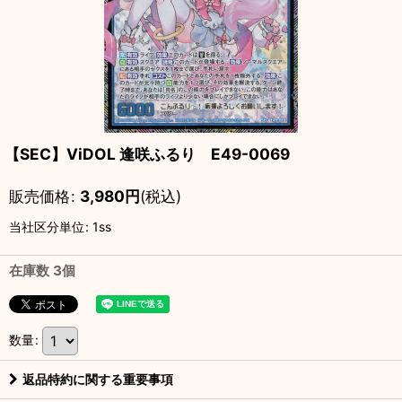
【SEC】ViDOL 逢咲ふるり E49-0069
販売価格
:
3,980
円
(税込)
当社区分単位
:
1ss
在庫数 3個
数量
:
返品特約に関する重要事項