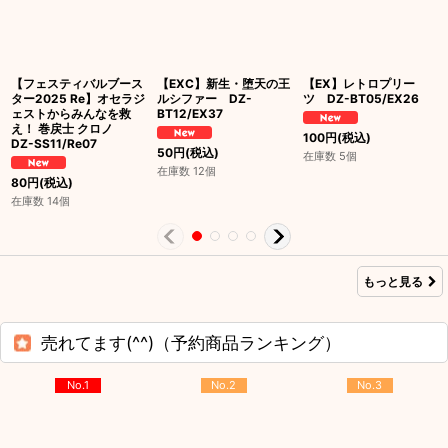
【フェスティバルブース
【EXC】新生・堕天の王
【EX】レトロプリー
ター2025 Re】オセラジ
ルシファー DZ-
ツ DZ-BT05/EX26
ェストからみんなを救
BT12/EX37
え！ 巻戻士 クロノ
100
円
(税込)
DZ-SS11/Re07
50
円
(税込)
在庫数 5個
在庫数 12個
80
円
(税込)
在庫数 14個
もっと見る
売れてます(^^)（予約商品ランキング）
No.1
No.2
No.3