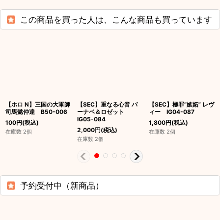
この商品を買った人は、こんな商品も買っています
【ホロ N】三国の大軍師
【SEC】重なる心音 バ
【SEC】極罪“嫉妬” レヴ
司馬懿仲達 B50-006
ーナベ＆ロゼット
ィー IG04-087
IG05-084
100
円
(税込)
1,800
円
(税込)
2,000
円
(税込)
在庫数 2個
在庫数 2個
在庫数 2個
予約受付中（新商品）