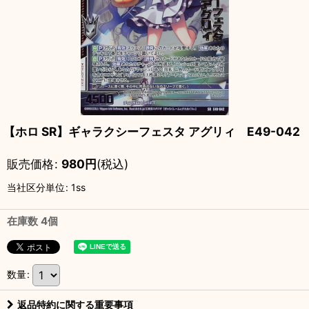
【ホロ SR】ギャラクシーフェスタ アグリィ E49-042
販売価格
:
980
円
(税込)
当社区分単位
:
1ss
在庫数 4個
数量
:
返品特約に関する重要事項