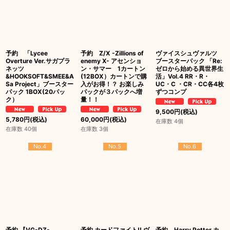
予約 「Lycee
予約 Z/X -Zillions of
ヴァイスシュヴァルツ
Overture Ver.サガプラ
enemy X- アセンショ
ブースターパック 「Re:
ネッツ
ン・サマー 1カートン
ゼロから始める異世界生
&HOOKSOFT&SMEE&A
(12BOX）カートンで購
活」Vol.4 RR・R・
Sa Project」ブースター
入がお得！？ お楽しみ
UC・C ・CR・CC各4枚
パック 1BOX(20パッ
パックが３パックへ増
ずつコンプ
ク）
量！！
9,500
円
(税込)
5,780
円
(税込)
60,000
円
(税込)
在庫数 4個
在庫数 40個
在庫数 3個
No.4
No.5
No.6
予約 【VG-DZ-
予約 カードファイト!! ヴ
予約 Harry Potter カ