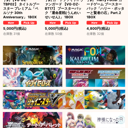
TBP02】 タイトルブー
ァンガード 【VG-DZ-
ードゲーム ブースター
スター プレミアム「ペ
BT17】 ブースターパッ
パック「ハリー・ポッタ
ルソナ 30th
ク「運命星戦(うんめい
ーと賢者の石」Part.2
Anniversary」 1BOX
せいせん)」 1BOX
1BOX
5,000
円
(税込)
5,000
円
(税込)
4,800
円
(税込)
在庫数 31個
在庫数 50個
在庫数 32個