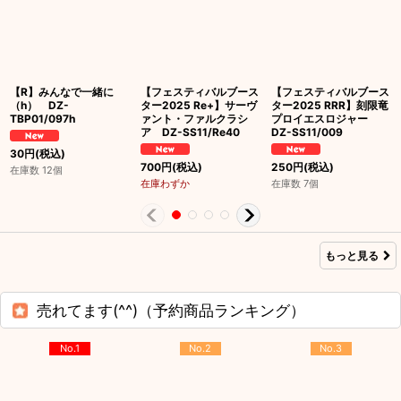
【R】みんなで一緒に
【フェスティバルブース
【フェスティバルブース
（h） DZ-
ター2025 Re+】サーヴ
ター2025 RRR】刻限竜
TBP01/097h
ァント・ファルクラシ
プロイエスロジャー
ア DZ-SS11/Re40
DZ-SS11/009
30
円
(税込)
700
円
(税込)
250
円
(税込)
在庫数 12個
在庫わずか
在庫数 7個
もっと見る
売れてます(^^)（予約商品ランキング）
No.1
No.2
No.3