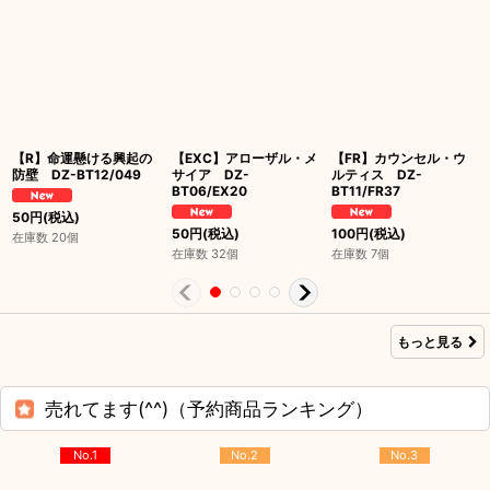
【R】命運懸ける興起の
【EXC】アローザル・メ
【FR】カウンセル・ウ
防壁 DZ-BT12/049
サイア DZ-
ルティス DZ-
BT06/EX20
BT11/FR37
50
円
(税込)
50
円
(税込)
100
円
(税込)
在庫数 20個
在庫数 32個
在庫数 7個
もっと見る
売れてます(^^)（予約商品ランキング）
No.1
No.2
No.3