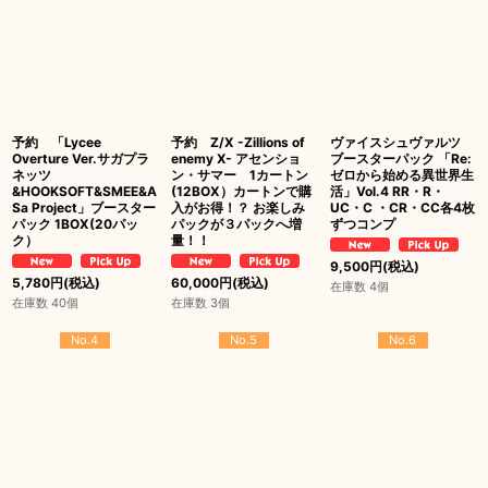
予約 「Lycee
予約 Z/X -Zillions of
ヴァイスシュヴァルツ
Overture Ver.サガプラ
enemy X- アセンショ
ブースターパック 「Re:
ネッツ
ン・サマー 1カートン
ゼロから始める異世界生
&HOOKSOFT&SMEE&A
(12BOX）カートンで購
活」Vol.4 RR・R・
Sa Project」ブースター
入がお得！？ お楽しみ
UC・C ・CR・CC各4枚
パック 1BOX(20パッ
パックが３パックへ増
ずつコンプ
ク）
量！！
9,500
円
(税込)
5,780
円
(税込)
60,000
円
(税込)
在庫数 4個
在庫数 40個
在庫数 3個
No.4
No.5
No.6