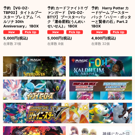
予約 【VG-DZ-
予約 カードファイト!! ヴ
予約 Harry Potter カ
TBP02】 タイトルブー
ァンガード 【VG-DZ-
ードゲーム ブースター
スター プレミアム「ペ
BT17】 ブースターパッ
パック「ハリー・ポッタ
ルソナ 30th
ク「運命星戦(うんめい
ーと賢者の石」Part.2
Anniversary」 1BOX
せいせん)」 1BOX
1BOX
5,000
円
(税込)
5,000
円
(税込)
4,800
円
(税込)
在庫数 31個
在庫数 8個
在庫数 32個