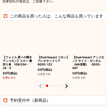
在庫切れの場合は、ご容赦下さい。
この商品を買った人は、こんな商品も買っています
【フォイル 星々の輝き
【Dual Impact コモン】
【Dual Impact アンコモ
アンコモン】スカー 裏
アレキサンドリア
ン】サイコ・ガンダム
切り者 109/204・
GD02-122
（MA形態） GD02-
JA・5
007
20
円
(税込)
50
円
(税込)
50
円
(税込)
在庫数 8個
在庫わずか
在庫数 8個
予約受付中（新商品）