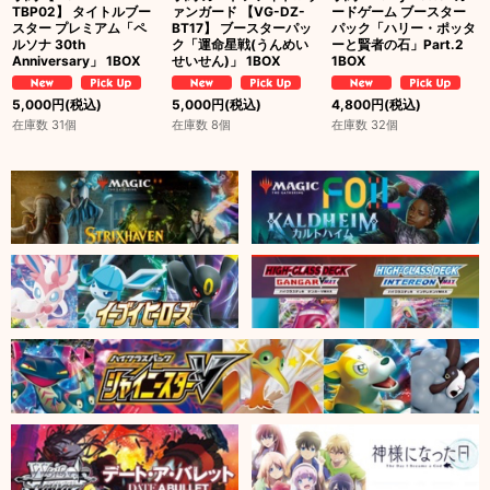
TBP02】 タイトルブー
ァンガード 【VG-DZ-
ードゲーム ブースター
スター プレミアム「ペ
BT17】 ブースターパッ
パック「ハリー・ポッタ
ルソナ 30th
ク「運命星戦(うんめい
ーと賢者の石」Part.2
Anniversary」 1BOX
せいせん)」 1BOX
1BOX
5,000
円
(税込)
5,000
円
(税込)
4,800
円
(税込)
在庫数 31個
在庫数 8個
在庫数 32個