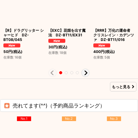
【R】ドラグリッター シ
【EXC】花畑を出す魔
【RRR】万化の運命者
ャーヒド DZ-
法 DZ-BT11/EX31
クリスレイン・カデンツ
BT08/045
ァ DZ-BT11/016
30
円
(税込)
50
円
(税込)
400
円
(税込)
在庫数 18個
在庫数 16個
在庫数 5個
もっと見る
売れてます(^^)（予約商品ランキング）
No.1
No.2
No.3