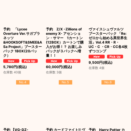
予約 「Lycee
予約 Z/X -Zillions of
ヴァイスシュヴァルツ
Overture Ver.サガプラ
enemy X- アセンショ
ブースターパック 「Re:
ネッツ
ン・サマー 1カートン
ゼロから始める異世界生
&HOOKSOFT&SMEE&A
(12BOX）カートンで購
活」Vol.4 RR・R・
Sa Project」ブースター
入がお得！？ お楽しみ
UC・C ・CR・CC各4枚
パック 1BOX(20パッ
パックが３パックへ増
ずつコンプ
ク）
量！！
9,500
円
(税込)
5,780
円
(税込)
60,000
円
(税込)
在庫数 4個
在庫数 40個
在庫数 3個
No.4
No.5
No.6
予約 【VG-DZ-
予約 カードファイト!! ヴ
予約 Harry Potter カ