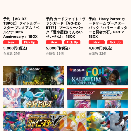
予約 【VG-DZ-
予約 カードファイト!! ヴ
予約 Harry Potter カ
TBP02】 タイトルブー
ァンガード 【VG-DZ-
ードゲーム ブースター
スター プレミアム「ペ
BT17】 ブースターパッ
パック「ハリー・ポッタ
ルソナ 30th
ク「運命星戦(うんめい
ーと賢者の石」Part.2
Anniversary」 1BOX
せいせん)」 1BOX
1BOX
5,000
円
(税込)
5,000
円
(税込)
4,800
円
(税込)
在庫数 31個
在庫数 38個
在庫数 32個