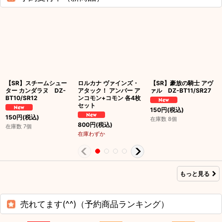
【SR】スチームシュー
ロルカナ ヴァインズ・
【SR】豪放の騎士 アヴ
ター カンダラヌ DZ-
アタック！ アンバー ア
ァル DZ-BT11/SR27
BT10/SR12
ンコモン+コモン 各4枚
セット
150
円
(税込)
150
円
(税込)
在庫数 8個
800
円
(税込)
在庫数 7個
在庫わずか
もっと見る
売れてます(^^)（予約商品ランキング）