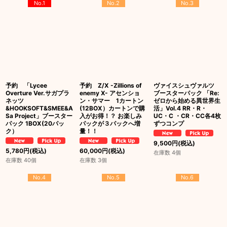
No.1
No.2
No.3
予約 「Lycee
予約 Z/X -Zillions of
ヴァイスシュヴァルツ
Overture Ver.サガプラ
enemy X- アセンショ
ブースターパック 「Re:
ネッツ
ン・サマー 1カートン
ゼロから始める異世界生
&HOOKSOFT&SMEE&A
(12BOX）カートンで購
活」Vol.4 RR・R・
Sa Project」ブースター
入がお得！？ お楽しみ
UC・C ・CR・CC各4枚
パック 1BOX(20パッ
パックが３パックへ増
ずつコンプ
ク）
量！！
9,500
円
(税込)
5,780
円
(税込)
60,000
円
(税込)
在庫数 4個
在庫数 40個
在庫数 3個
No.4
No.5
No.6