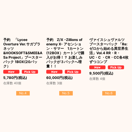
予約 「Lycee
予約 Z/X -Zillions of
ヴァイスシュヴァルツ
Overture Ver.サガプラ
enemy X- アセンショ
ブースターパック 「Re:
ネッツ
ン・サマー 1カートン
ゼロから始める異世界生
&HOOKSOFT&SMEE&A
(12BOX）カートンで購
活」Vol.4 RR・R・
Sa Project」ブースター
入がお得！？ お楽しみ
UC・C ・CR・CC各4枚
パック 1BOX(20パッ
パックが３パックへ増
ずつコンプ
ク）
量！！
9,500
円
(税込)
5,780
円
(税込)
60,000
円
(税込)
在庫数 4個
在庫数 40個
在庫数 3個
No.4
No.5
No.6