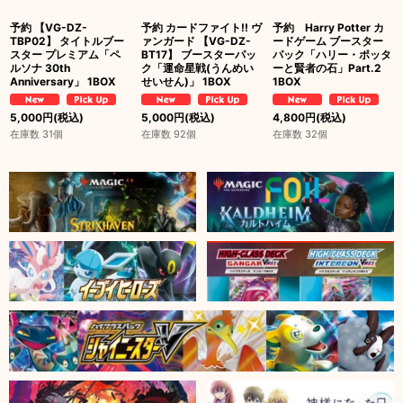
予約 【VG-DZ-
予約 カードファイト!! ヴ
予約 Harry Potter カ
TBP02】 タイトルブー
ァンガード 【VG-DZ-
ードゲーム ブースター
スター プレミアム「ペ
BT17】 ブースターパッ
パック「ハリー・ポッタ
ルソナ 30th
ク「運命星戦(うんめい
ーと賢者の石」Part.2
Anniversary」 1BOX
せいせん)」 1BOX
1BOX
5,000
円
(税込)
5,000
円
(税込)
4,800
円
(税込)
在庫数 31個
在庫数 92個
在庫数 32個