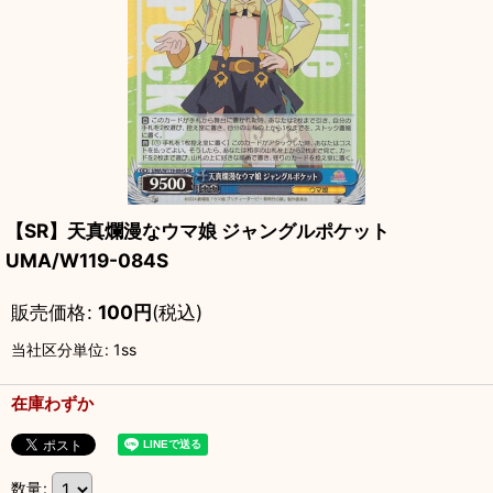
【SR】天真爛漫なウマ娘 ジャングルポケット
UMA/W119-084S
販売価格
:
100
円
(税込)
当社区分単位
:
1ss
在庫わずか
数量
: