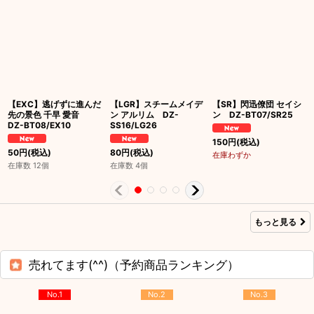
【EXC】逃げずに進んだ
【LGR】スチームメイデ
【SR】閃迅僚団 セイシ
先の景色 千早 愛音
ン アルリム DZ-
ン DZ-BT07/SR25
DZ-BT08/EX10
SS16/LG26
150
円
(税込)
50
円
(税込)
80
円
(税込)
在庫わずか
在庫数 12個
在庫数 4個
もっと見る
売れてます(^^)（予約商品ランキング）
No.1
No.2
No.3