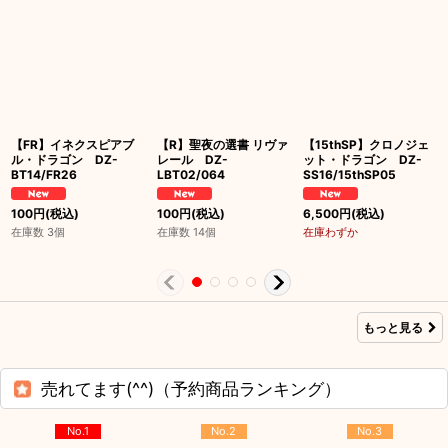
【FR】イネクスピアブ
【R】聖夜の選書 リヴァ
【15thSP】クロノジェ
ル・ドラゴン DZ-
レール DZ-
ット・ドラゴン DZ-
BT14/FR26
LBT02/064
SS16/15thSP05
100
円
(税込)
100
円
(税込)
6,500
円
(税込)
在庫数 3個
在庫数 14個
在庫わずか
もっと見る
売れてます(^^)（予約商品ランキング）
No.1
No.2
No.3