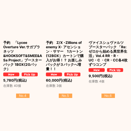
予約 「Lycee
予約 Z/X -Zillions of
ヴァイスシュヴァルツ
Overture Ver.サガプラ
enemy X- アセンショ
ブースターパック 「Re:
ネッツ
ン・サマー 1カートン
ゼロから始める異世界生
&HOOKSOFT&SMEE&A
(12BOX）カートンで購
活」Vol.4 RR・R・
Sa Project」ブースター
入がお得！？ お楽しみ
UC・C ・CR・CC各4枚
パック 1BOX(20パッ
パックが３パックへ増
ずつコンプ
ク）
量！！
9,500
円
(税込)
5,780
円
(税込)
60,000
円
(税込)
在庫数 4個
在庫数 40個
在庫数 3個
No.4
No.5
No.6