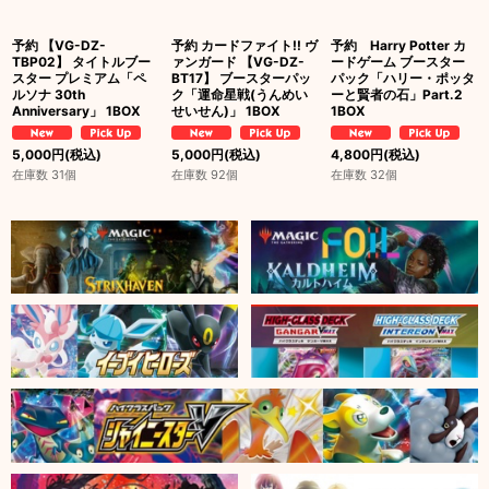
予約 【VG-DZ-
予約 カードファイト!! ヴ
予約 Harry Potter カ
TBP02】 タイトルブー
ァンガード 【VG-DZ-
ードゲーム ブースター
スター プレミアム「ペ
BT17】 ブースターパッ
パック「ハリー・ポッタ
ルソナ 30th
ク「運命星戦(うんめい
ーと賢者の石」Part.2
Anniversary」 1BOX
せいせん)」 1BOX
1BOX
5,000
円
(税込)
5,000
円
(税込)
4,800
円
(税込)
在庫数 31個
在庫数 92個
在庫数 32個