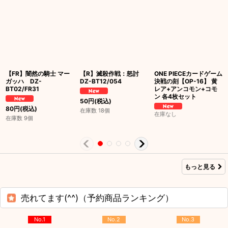
【FR】闇然の騎士 マー
【R】滅殺作戦：怒討
ONE PIECEカードゲーム
ガッハ DZ-
DZ-BT12/054
決戦の刻【OP-16】 黄
BT02/FR31
レア+アンコモン+コモ
ン 各4枚セット
50
円
(税込)
80
円
(税込)
在庫数 18個
在庫なし
在庫数 9個
もっと見る
売れてます(^^)（予約商品ランキング）
No.1
No.2
No.3