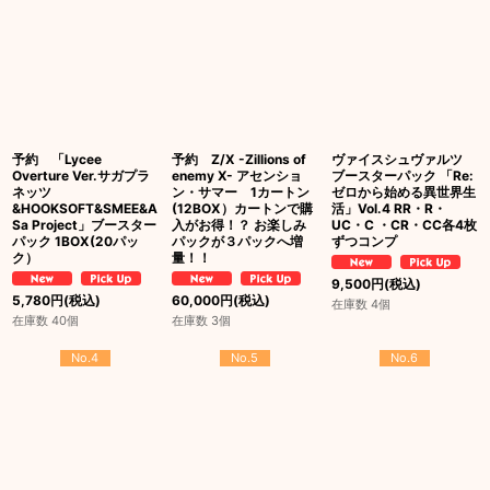
予約 「Lycee
予約 Z/X -Zillions of
ヴァイスシュヴァルツ
Overture Ver.サガプラ
enemy X- アセンショ
ブースターパック 「Re:
ネッツ
ン・サマー 1カートン
ゼロから始める異世界生
&HOOKSOFT&SMEE&A
(12BOX）カートンで購
活」Vol.4 RR・R・
Sa Project」ブースター
入がお得！？ お楽しみ
UC・C ・CR・CC各4枚
パック 1BOX(20パッ
パックが３パックへ増
ずつコンプ
ク）
量！！
9,500
円
(税込)
5,780
円
(税込)
60,000
円
(税込)
在庫数 4個
在庫数 40個
在庫数 3個
No.4
No.5
No.6