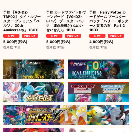
予約 【VG-DZ-
予約 カードファイト!! ヴ
予約 Harry Potter カ
TBP02】 タイトルブー
ァンガード 【VG-DZ-
ードゲーム ブースター
スター プレミアム「ペ
BT17】 ブースターパッ
パック「ハリー・ポッタ
ルソナ 30th
ク「運命星戦(うんめい
ーと賢者の石」Part.2
Anniversary」 1BOX
せいせん)」 1BOX
1BOX
5,000
円
(税込)
5,000
円
(税込)
4,800
円
(税込)
在庫数 31個
在庫数 92個
在庫数 32個