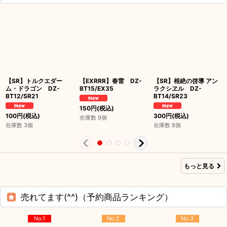
【SR】トルクエダー
【EXRRR】春雷 DZ-
【SR】根絶の啓導 アン
ム・ドラゴン DZ-
BT15/EX35
ラクシヱル DZ-
BT12/SR21
BT14/SR23
150
円
(税込)
100
円
(税込)
300
円
(税込)
在庫数 9個
在庫数 3個
在庫数 8個
もっと見る
売れてます(^^)（予約商品ランキング）
No.1
No.2
No.3