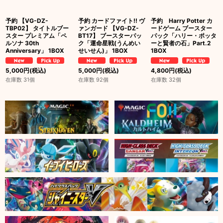
予約 【VG-DZ-
予約 カードファイト!! ヴ
予約 Harry Potter カ
TBP02】 タイトルブー
ァンガード 【VG-DZ-
ードゲーム ブースター
スター プレミアム「ペ
BT17】 ブースターパッ
パック「ハリー・ポッタ
ルソナ 30th
ク「運命星戦(うんめい
ーと賢者の石」Part.2
Anniversary」 1BOX
せいせん)」 1BOX
1BOX
5,000
円
(税込)
5,000
円
(税込)
4,800
円
(税込)
在庫数 31個
在庫数 92個
在庫数 32個