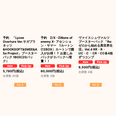
予約 「Lycee
予約 Z/X -Zillions of
ヴァイスシュヴァルツ
Overture Ver.サガプラ
enemy X- アセンショ
ブースターパック 「Re:
ネッツ
ン・サマー 1カートン
ゼロから始める異世界生
&HOOKSOFT&SMEE&A
(12BOX）カートンで購
活」Vol.4 RR・R・
Sa Project」ブースター
入がお得！？ お楽しみ
UC・C ・CR・CC各4枚
パック 1BOX(20パッ
パックが３パックへ増
ずつコンプ
ク）
量！！
9,500
円
(税込)
5,780
円
(税込)
60,000
円
(税込)
在庫数 4個
在庫数 40個
在庫数 3個
No.4
No.5
No.6