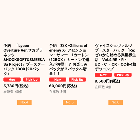
予約 「Lycee
予約 Z/X -Zillions of
ヴァイスシュヴァルツ
Overture Ver.サガプラ
enemy X- アセンショ
ブースターパック 「Re:
ネッツ
ン・サマー 1カートン
ゼロから始める異世界生
&HOOKSOFT&SMEE&A
(12BOX）カートンで購
活」Vol.4 RR・R・
Sa Project」ブースター
入がお得！？ お楽しみ
UC・C ・CR・CC各4枚
パック 1BOX(20パッ
パックが３パックへ増
ずつコンプ
ク）
量！！
9,500
円
(税込)
5,780
円
(税込)
60,000
円
(税込)
在庫数 4個
在庫数 40個
在庫数 3個
No.4
No.5
No.6