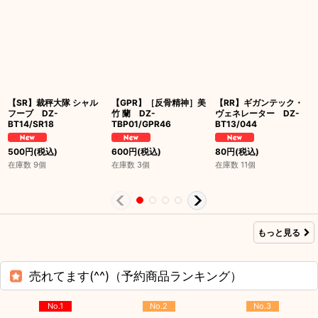
【SR】裁秤大隊 シャル
【GPR】［反骨精神］美
【RR】ギガンテック・
フーブ DZ-
竹 蘭 DZ-
ヴェネレーター DZ-
BT14/SR18
TBP01/GPR46
BT13/044
500
円
(税込)
600
円
(税込)
80
円
(税込)
在庫数 9個
在庫数 3個
在庫数 11個
もっと見る
売れてます(^^)（予約商品ランキング）
No.1
No.2
No.3