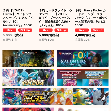
予約 【VG-DZ-
予約 カードファイト!! ヴ
予約 Harry Potter カ
TBP02】 タイトルブー
ァンガード 【VG-DZ-
ードゲーム ブースター
スター プレミアム「ペ
BT17】 ブースターパッ
パック「ハリー・ポッタ
ルソナ 30th
ク「運命星戦(うんめい
ーと賢者の石」Part.2
Anniversary」 1BOX
せいせん)」 1BOX
1BOX
5,000
円
(税込)
5,000
円
(税込)
4,800
円
(税込)
在庫数 31個
在庫数 80個
在庫数 32個