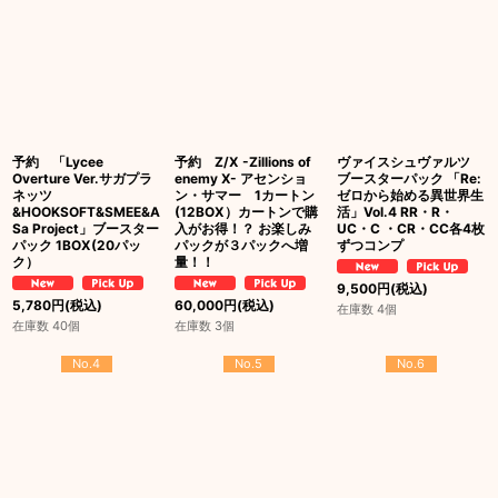
予約 「Lycee
予約 Z/X -Zillions of
ヴァイスシュヴァルツ
Overture Ver.サガプラ
enemy X- アセンショ
ブースターパック 「Re:
ネッツ
ン・サマー 1カートン
ゼロから始める異世界生
&HOOKSOFT&SMEE&A
(12BOX）カートンで購
活」Vol.4 RR・R・
Sa Project」ブースター
入がお得！？ お楽しみ
UC・C ・CR・CC各4枚
パック 1BOX(20パッ
パックが３パックへ増
ずつコンプ
ク）
量！！
9,500
円
(税込)
5,780
円
(税込)
60,000
円
(税込)
在庫数 4個
在庫数 40個
在庫数 3個
No.4
No.5
No.6