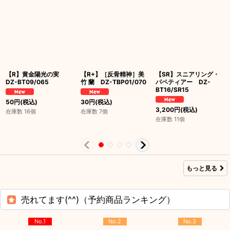
【R】黄金陽光の実
【R+】［反骨精神］美
【SR】スニアリング・
DZ-BT09/065
竹 蘭 DZ-TBP01/070
パペティアー DZ-
BT16/SR15
50
円
(税込)
30
円
(税込)
3,200
円
(税込)
在庫数 16個
在庫数 7個
在庫数 11個
もっと見る
売れてます(^^)（予約商品ランキング）
No.1
No.2
No.3