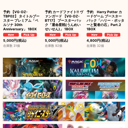
予約 【VG-DZ-
予約 カードファイト!! ヴ
予約 Harry Potter カ
TBP02】 タイトルブー
ァンガード 【VG-DZ-
ードゲーム ブースター
スター プレミアム「ペ
BT17】 ブースターパッ
パック「ハリー・ポッタ
ルソナ 30th
ク「運命星戦(うんめい
ーと賢者の石」Part.2
Anniversary」 1BOX
せいせん)」 1BOX
1BOX
5,000
円
(税込)
5,000
円
(税込)
4,800
円
(税込)
在庫数 31個
在庫数 92個
在庫数 32個