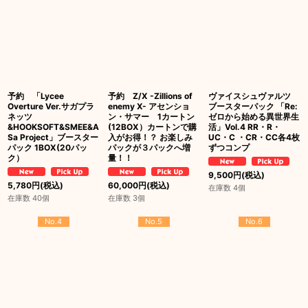
予約 「Lycee
予約 Z/X -Zillions of
ヴァイスシュヴァルツ
Overture Ver.サガプラ
enemy X- アセンショ
ブースターパック 「Re:
ネッツ
ン・サマー 1カートン
ゼロから始める異世界生
&HOOKSOFT&SMEE&A
(12BOX）カートンで購
活」Vol.4 RR・R・
Sa Project」ブースター
入がお得！？ お楽しみ
UC・C ・CR・CC各4枚
パック 1BOX(20パッ
パックが３パックへ増
ずつコンプ
ク）
量！！
9,500
円
(税込)
5,780
円
(税込)
60,000
円
(税込)
在庫数 4個
在庫数 40個
在庫数 3個
No.4
No.5
No.6