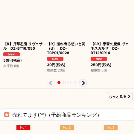
【R】月華忍鬼 リヴェサ
【R】溢れ出る想いと詞
【SR】穿棘の魔像 ヴェ
ル DZ-BT16/050
（d） DZ-
ネスガルザ DZ-
TBP01/092d
BT12/SR14
50
円
(税込)
30
円
(税込)
250
円
(税込)
在庫数 8個
在庫数 20個
在庫数 5個
もっと見る
売れてます(^^)（予約商品ランキング）
No.1
No.2
No.3