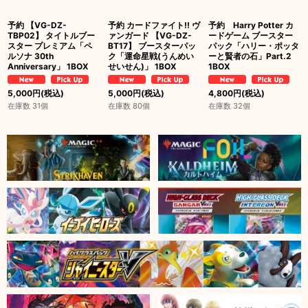
予約 【VG-DZ-
予約 カードファイト!! ヴ
予約 Harry Potter カ
TBP02】 タイトルブー
ァンガード 【VG-DZ-
ードゲーム ブースター
スター プレミアム「ペ
BT17】 ブースターパッ
パック「ハリー・ポッタ
ルソナ 30th
ク「運命星戦(うんめい
ーと賢者の石」Part.2
Anniversary」 1BOX
せいせん)」 1BOX
1BOX
5,000
円
(税込)
5,000
円
(税込)
4,800
円
(税込)
在庫数 31個
在庫数 80個
在庫数 32個