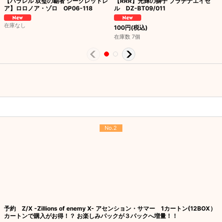
【パラレル 双璧の覇者 シークレットレ
【RRR】光輝の獅子 プラチナエイゼ
ア】ロロノア・ゾロ OP06-118
ル DZ-BT09/011
在庫なし
100
円
(税込)
在庫数 7個
No.2
予約 Z/X -Zillions of enemy X- アセンション・サマー 1カートン(12BOX）
カートンで購入がお得！？ お楽しみパックが３パックへ増量！！