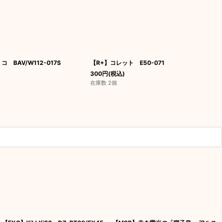
 BAV/W112-017S
【R+】コレット E50-071
300
円
(税込)
在庫数 2個