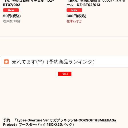
【R】密かな動転 サチェル DZ-
【RRR】禁忌の運命者 ゾルガ・ネイダ
BT07/092
ール DZ-BT02/013
50
円
(税込)
300
円
(税込)
在庫数 16個
在庫わずか
売れてます(^^)（予約商品ランキング）
No.1
予約 「Lycee Overture Ver.サガプラネッツ&HOOKSOFT&SMEE&ASa
Project」ブースターパック 1BOX(20パック）