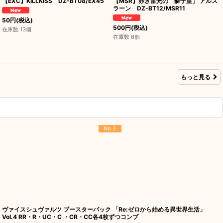
【EXC】KiLLKiSS DZ-BT08/EX45
【MSR】赤き雷光の「獅子皇」 アルス
ラーン DZ-BT12/MSR11
50
円
(税込)
500
円
(税込)
在庫数 13個
在庫数 6個
もっと見る
No.3
ヴァイスシュヴァルツ ブースターパック 「Re:ゼロから始める異世界生活」
Vol.4 RR・R・UC・C ・CR・CC各4枚ずつコンプ