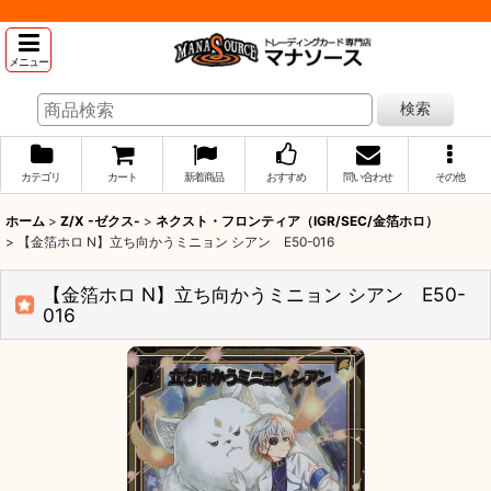
メニュー
検索
カテゴリ
カート
新着商品
おすすめ
問い合わせ
その他
ホーム
>
Z/X -ゼクス-
>
ネクスト・フロンティア（IGR/SEC/金箔ホロ）
>
【金箔ホロ N】立ち向かうミニョン シアン E50-016
【金箔ホロ N】立ち向かうミニョン シアン E50-
016