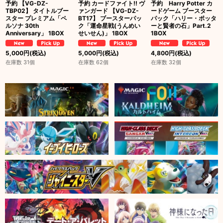
予約 【VG-DZ-
予約 カードファイト!! ヴ
予約 Harry Potter カ
TBP02】 タイトルブー
ァンガード 【VG-DZ-
ードゲーム ブースター
スター プレミアム「ペ
BT17】 ブースターパッ
パック「ハリー・ポッタ
ルソナ 30th
ク「運命星戦(うんめい
ーと賢者の石」Part.2
Anniversary」 1BOX
せいせん)」 1BOX
1BOX
5,000
円
(税込)
5,000
円
(税込)
4,800
円
(税込)
在庫数 31個
在庫数 62個
在庫数 32個