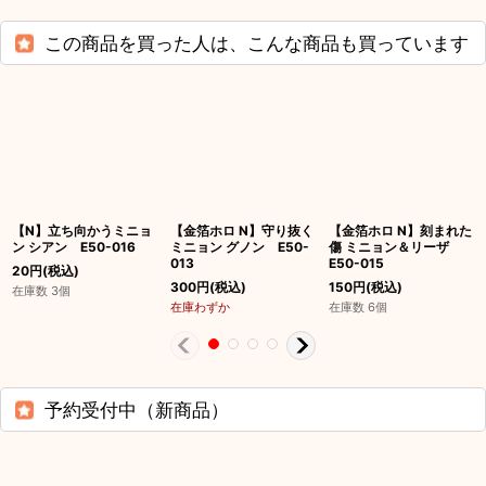
この商品を買った人は、こんな商品も買っています
【N】立ち向かうミニョ
【金箔ホロ N】守り抜く
【金箔ホロ N】刻まれた
ン シアン E50-016
ミニョン グノン E50-
傷 ミニョン＆リーザ
013
E50-015
20
円
(税込)
300
円
(税込)
150
円
(税込)
在庫数 3個
在庫わずか
在庫数 6個
予約受付中（新商品）