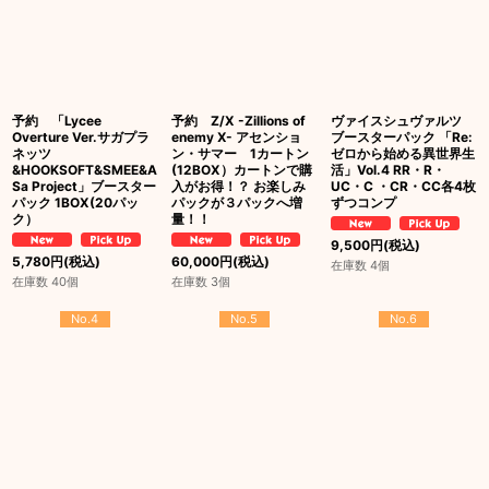
予約 「Lycee
予約 Z/X -Zillions of
ヴァイスシュヴァルツ
Overture Ver.サガプラ
enemy X- アセンショ
ブースターパック 「Re:
ネッツ
ン・サマー 1カートン
ゼロから始める異世界生
&HOOKSOFT&SMEE&A
(12BOX）カートンで購
活」Vol.4 RR・R・
Sa Project」ブースター
入がお得！？ お楽しみ
UC・C ・CR・CC各4枚
パック 1BOX(20パッ
パックが３パックへ増
ずつコンプ
ク）
量！！
9,500
円
(税込)
5,780
円
(税込)
60,000
円
(税込)
在庫数 4個
在庫数 40個
在庫数 3個
No.4
No.5
No.6