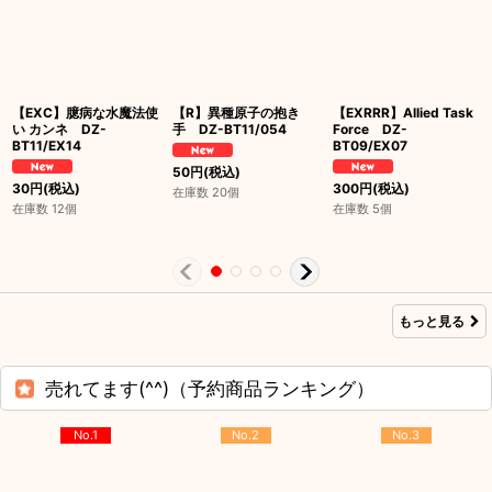
【EXC】臆病な水魔法使
【R】異種原子の抱き
【EXRRR】Allied Task
い カンネ DZ-
手 DZ-BT11/054
Force DZ-
BT11/EX14
BT09/EX07
50
円
(税込)
30
円
(税込)
300
円
(税込)
在庫数 20個
在庫数 12個
在庫数 5個
もっと見る
売れてます(^^)（予約商品ランキング）
No.1
No.2
No.3