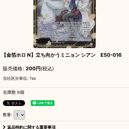
【金箔ホロ N】立ち向かうミニョン シアン E50-016
販売価格
:
200
円
(税込)
当社区分単位
:
1ss
在庫数 9個
数量
:
返品特約に関する重要事項