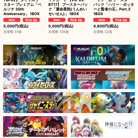
スター プレミアム「ペ
BT17】 ブースターパッ
パック「ハリー・ポッタ
ルソナ 30th
ク「運命星戦(うんめい
ーと賢者の石」Part.2
Anniversary」 1BOX
せいせん)」 1BOX
1BOX
5,000
円
(税込)
5,000
円
(税込)
4,800
円
(税込)
在庫数 31個
在庫数 108個
在庫数 32個