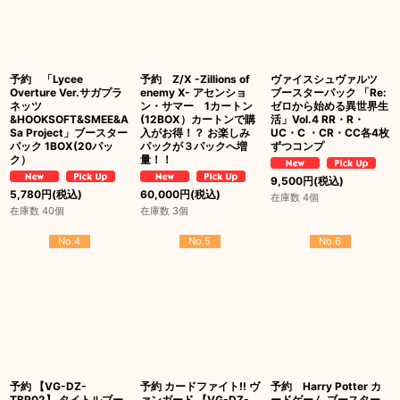
予約 「Lycee
予約 Z/X -Zillions of
ヴァイスシュヴァルツ
Overture Ver.サガプラ
enemy X- アセンショ
ブースターパック 「Re:
ネッツ
ン・サマー 1カートン
ゼロから始める異世界生
&HOOKSOFT&SMEE&A
(12BOX）カートンで購
活」Vol.4 RR・R・
Sa Project」ブースター
入がお得！？ お楽しみ
UC・C ・CR・CC各4枚
パック 1BOX(20パッ
パックが３パックへ増
ずつコンプ
ク）
量！！
9,500
円
(税込)
5,780
円
(税込)
60,000
円
(税込)
在庫数 4個
在庫数 40個
在庫数 3個
No.4
No.5
No.6
予約 【VG-DZ-
予約 カードファイト!! ヴ
予約 Harry Potter カ
TBP02】 タイトルブー
ァンガード 【VG-DZ-
ードゲーム ブースター