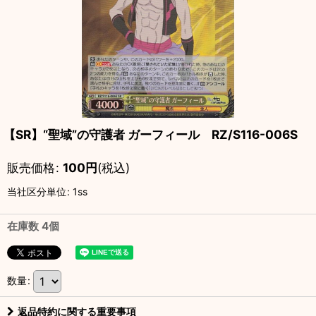
【SR】“聖域”の守護者 ガーフィール RZ/S116-006S
販売価格
:
100
円
(税込)
当社区分単位
:
1ss
在庫数 4個
数量
:
返品特約に関する重要事項