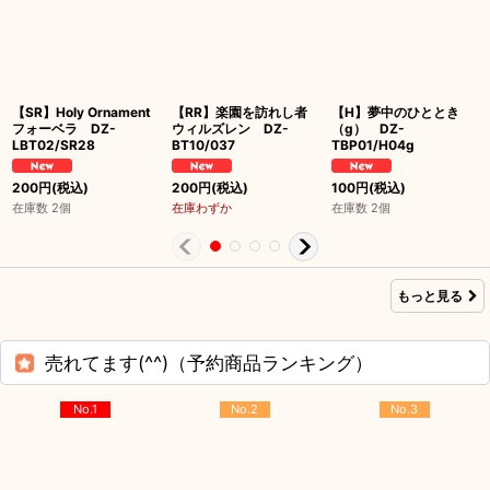
【SR】Holy Ornament
【RR】楽園を訪れし者
【H】夢中のひととき
フォーベラ DZ-
ウィルズレン DZ-
（g） DZ-
LBT02/SR28
BT10/037
TBP01/H04g
200
円
(税込)
200
円
(税込)
100
円
(税込)
在庫数 2個
在庫わずか
在庫数 2個
もっと見る
売れてます(^^)（予約商品ランキング）
No.1
No.2
No.3