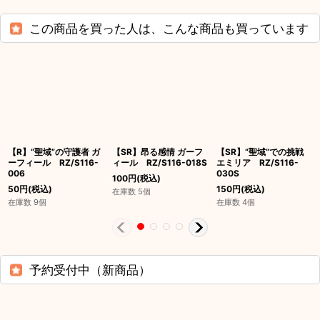
この商品を買った人は、こんな商品も買っています
【R】“聖域”の守護者 ガ
【SR】昂る感情 ガーフ
【SR】“聖域”での挑戦
ーフィール RZ/S116-
ィール RZ/S116-018S
エミリア RZ/S116-
006
030S
100
円
(税込)
50
円
(税込)
150
円
(税込)
在庫数 5個
在庫数 9個
在庫数 4個
予約受付中（新商品）