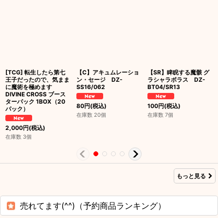
[TCG] 転生したら第七
【C】アキュムレーショ
【SR】睥睨する魔骸 グ
王子だったので、気まま
ン・セージ DZ-
ラシャラボラス DZ-
に魔術を極めます
SS16/062
BT04/SR13
DIVINE CROSS ブース
ターパック 1BOX（20
80
円
(税込)
100
円
(税込)
パック）
在庫数 20個
在庫数 7個
2,000
円
(税込)
在庫数 3個
もっと見る
売れてます(^^)（予約商品ランキング）