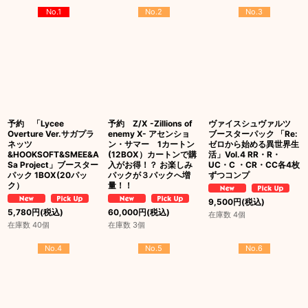
No.1
No.2
No.3
予約 「Lycee
予約 Z/X -Zillions of
ヴァイスシュヴァルツ
Overture Ver.サガプラ
enemy X- アセンショ
ブースターパック 「Re:
ネッツ
ン・サマー 1カートン
ゼロから始める異世界生
&HOOKSOFT&SMEE&A
(12BOX）カートンで購
活」Vol.4 RR・R・
Sa Project」ブースター
入がお得！？ お楽しみ
UC・C ・CR・CC各4枚
パック 1BOX(20パッ
パックが３パックへ増
ずつコンプ
ク）
量！！
9,500
円
(税込)
5,780
円
(税込)
60,000
円
(税込)
在庫数 4個
在庫数 40個
在庫数 3個
No.4
No.5
No.6