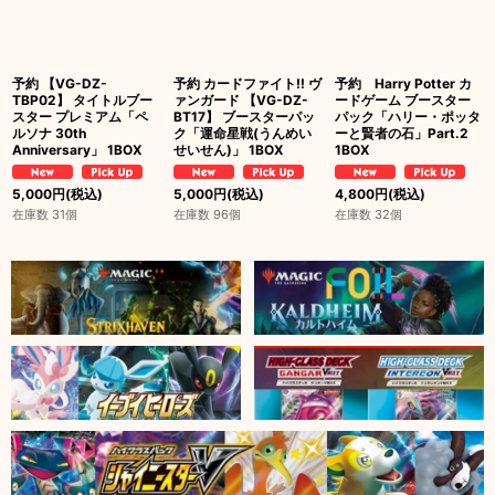
予約 【VG-DZ-
予約 カードファイト!! ヴ
予約 Harry Potter カ
TBP02】 タイトルブー
ァンガード 【VG-DZ-
ードゲーム ブースター
スター プレミアム「ペ
BT17】 ブースターパッ
パック「ハリー・ポッタ
ルソナ 30th
ク「運命星戦(うんめい
ーと賢者の石」Part.2
Anniversary」 1BOX
せいせん)」 1BOX
1BOX
5,000
円
(税込)
5,000
円
(税込)
4,800
円
(税込)
在庫数 31個
在庫数 96個
在庫数 32個