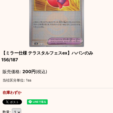
【ミラー仕様 テラスタルフェスex】ハバンのみ
156/187
販売価格
:
200
円
(税込)
当社区分単位
:
1ss
在庫わずか
数量
: