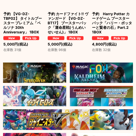
予約 【VG-DZ-
予約 カードファイト!! ヴ
予約 Harry Potter カ
TBP02】 タイトルブー
ァンガード 【VG-DZ-
ードゲーム ブースター
スター プレミアム「ペ
BT17】 ブースターパッ
パック「ハリー・ポッタ
ルソナ 30th
ク「運命星戦(うんめい
ーと賢者の石」Part.2
Anniversary」 1BOX
せいせん)」 1BOX
1BOX
5,000
円
(税込)
5,000
円
(税込)
4,800
円
(税込)
在庫数 31個
在庫数 96個
在庫数 32個