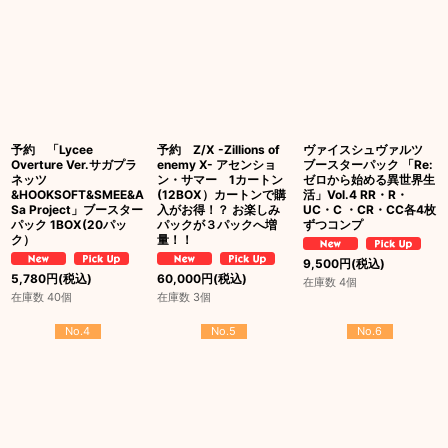
予約 「Lycee
予約 Z/X -Zillions of
ヴァイスシュヴァルツ
Overture Ver.サガプラ
enemy X- アセンショ
ブースターパック 「Re:
ネッツ
ン・サマー 1カートン
ゼロから始める異世界生
&HOOKSOFT&SMEE&A
(12BOX）カートンで購
活」Vol.4 RR・R・
Sa Project」ブースター
入がお得！？ お楽しみ
UC・C ・CR・CC各4枚
パック 1BOX(20パッ
パックが３パックへ増
ずつコンプ
ク）
量！！
9,500
円
(税込)
5,780
円
(税込)
60,000
円
(税込)
在庫数 4個
在庫数 40個
在庫数 3個
No.4
No.5
No.6