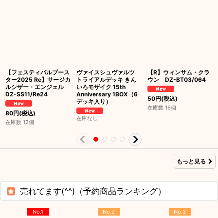
【フェスティバルブース
ヴァイスシュヴァルツ
【R】ウィンサム・クラ
ター2025 Re】サージカ
トライアルデッキ きん
ウン DZ-BT03/064
ルシザー・エンジェル
いろモザイク 15th
DZ-SS11/Re24
Anniversary 1BOX（6
50
円
(税込)
デッキ入り）
在庫数 16個
80
円
(税込)
在庫なし
在庫数 12個
もっと見る
売れてます(^^)（予約商品ランキング）
No.1
No.2
No.3