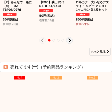
【R】みんなで一緒に
【EXC】狭山 民代
ロルカナ 大いなるアズ
（d） DZ-
DZ-BT14/EX31
ライト ルビー アンコモ
TBP01/097d
ン+コモン 各4枚セット
50
円
(税込)
30
円
(税込)
800
円
(税込)
在庫数 18個
在庫数 20個
在庫わずか
もっと見る
売れてます(^^)（予約商品ランキング）
No.1
No.2
No.3