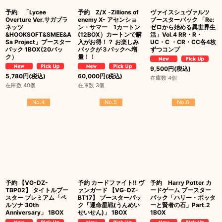
予約 「Lycee
予約 Z/X -Zillions of
ヴァイスシュヴァルツ
Overture Ver.サガプラ
enemy X- アセンショ
ブースターパック 「Re:
ネッツ
ン・サマー 1カートン
ゼロから始める異世界生
&HOOKSOFT&SMEE&A
(12BOX）カートンで購
活」Vol.4 RR・R・
Sa Project」ブースター
入がお得！？ お楽しみ
UC・C ・CR・CC各4枚
パック 1BOX(20パッ
パックが３パックへ増
ずつコンプ
ク）
量！！
9,500
円
(税込)
5,780
円
(税込)
60,000
円
(税込)
在庫数 4個
在庫数 40個
在庫数 3個
No.4
No.5
No.6
予約 【VG-DZ-
予約 カードファイト!! ヴ
予約 Harry Potter カ
TBP02】 タイトルブー
ァンガード 【VG-DZ-
ードゲーム ブースター
スター プレミアム「ペ
BT17】 ブースターパッ
パック「ハリー・ポッタ
ルソナ 30th
ク「運命星戦(うんめい
ーと賢者の石」Part.2
Anniversary」 1BOX
せいせん)」 1BOX
1BOX