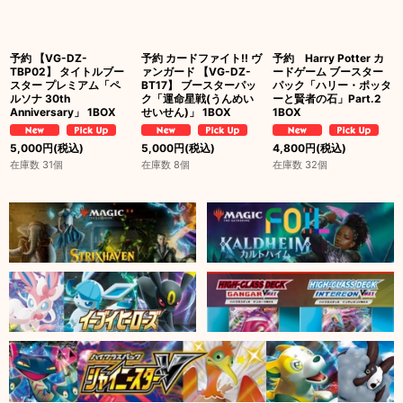
予約 【VG-DZ-
予約 カードファイト!! ヴ
予約 Harry Potter カ
TBP02】 タイトルブー
ァンガード 【VG-DZ-
ードゲーム ブースター
スター プレミアム「ペ
BT17】 ブースターパッ
パック「ハリー・ポッタ
ルソナ 30th
ク「運命星戦(うんめい
ーと賢者の石」Part.2
Anniversary」 1BOX
せいせん)」 1BOX
1BOX
5,000
円
(税込)
5,000
円
(税込)
4,800
円
(税込)
在庫数 31個
在庫数 8個
在庫数 32個