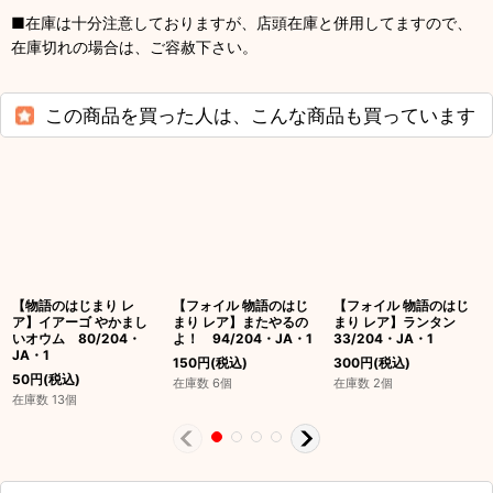
■在庫は十分注意しておりますが、店頭在庫と併用してますので、
在庫切れの場合は、ご容赦下さい。
この商品を買った人は、こんな商品も買っています
【物語のはじまり レ
【フォイル 物語のはじ
【フォイル 物語のはじ
ア】イアーゴ やかまし
まり レア】またやるの
まり レア】ランタン
いオウム 80/204・
よ！ 94/204・JA・1
33/204・JA・1
JA・1
150
円
(税込)
300
円
(税込)
50
円
(税込)
在庫数 6個
在庫数 2個
在庫数 13個