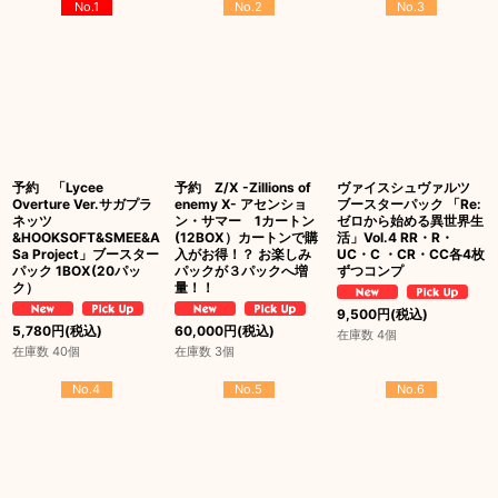
No.1
No.2
No.3
予約 「Lycee
予約 Z/X -Zillions of
ヴァイスシュヴァルツ
Overture Ver.サガプラ
enemy X- アセンショ
ブースターパック 「Re:
ネッツ
ン・サマー 1カートン
ゼロから始める異世界生
&HOOKSOFT&SMEE&A
(12BOX）カートンで購
活」Vol.4 RR・R・
Sa Project」ブースター
入がお得！？ お楽しみ
UC・C ・CR・CC各4枚
パック 1BOX(20パッ
パックが３パックへ増
ずつコンプ
ク）
量！！
9,500
円
(税込)
5,780
円
(税込)
60,000
円
(税込)
在庫数 4個
在庫数 40個
在庫数 3個
No.4
No.5
No.6