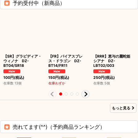
予約受付中（新商品）
【SR】グラビディア・
【FR】パイアスブレ
【RRR】恵与の麗蛇姫
ウィノナ DZ-
ス・ドラゴン DZ-
シアナ DZ-
BT04/SR18
BT14/FR11
LBT02/003
100
円
(税込)
150
円
(税込)
250
円
(税込)
在庫数 13個
在庫わずか
在庫数 5個
もっと見る
売れてます(^^)（予約商品ランキング）