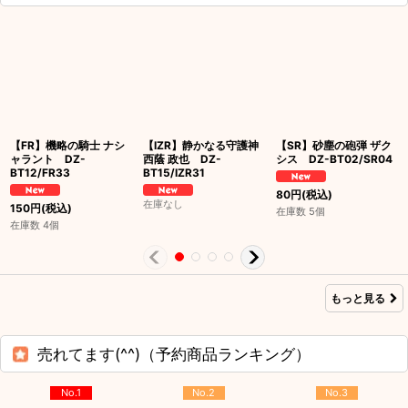
【FR】機略の騎士 ナシ
【IZR】静かなる守護神
【SR】砂塵の砲弾 ザク
ャラント DZ-
西蔭 政也 DZ-
シス DZ-BT02/SR04
BT12/FR33
BT15/IZR31
80
円
(税込)
在庫なし
150
円
(税込)
在庫数 5個
在庫数 4個
もっと見る
売れてます(^^)（予約商品ランキング）
No.1
No.2
No.3