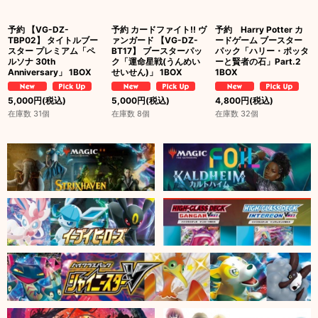
予約 【VG-DZ-
予約 カードファイト!! ヴ
予約 Harry Potter カ
TBP02】 タイトルブー
ァンガード 【VG-DZ-
ードゲーム ブースター
スター プレミアム「ペ
BT17】 ブースターパッ
パック「ハリー・ポッタ
ルソナ 30th
ク「運命星戦(うんめい
ーと賢者の石」Part.2
Anniversary」 1BOX
せいせん)」 1BOX
1BOX
5,000
円
(税込)
5,000
円
(税込)
4,800
円
(税込)
在庫数 31個
在庫数 8個
在庫数 32個