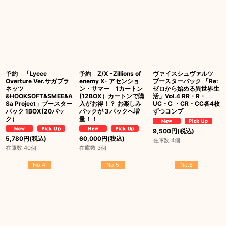
予約 「Lycee
予約 Z/X -Zillions of
ヴァイスシュヴァルツ
Overture Ver.サガプラ
enemy X- アセンショ
ブースターパック 「Re:
ネッツ
ン・サマー 1カートン
ゼロから始める異世界生
&HOOKSOFT&SMEE&A
(12BOX）カートンで購
活」Vol.4 RR・R・
Sa Project」ブースター
入がお得！？ お楽しみ
UC・C ・CR・CC各4枚
パック 1BOX(20パッ
パックが３パックへ増
ずつコンプ
ク）
量！！
9,500
円
(税込)
5,780
円
(税込)
60,000
円
(税込)
在庫数 4個
在庫数 40個
在庫数 3個
No.4
No.5
No.6