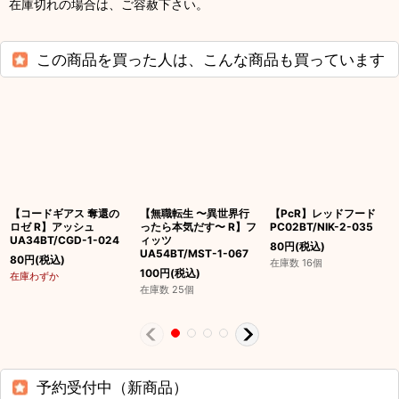
在庫切れの場合は、ご容赦下さい。
この商品を買った人は、こんな商品も買っています
【コードギアス 奪還の
【無職転生 〜異世界行
【PcR】レッドフード
ロゼ R】アッシュ
ったら本気だす〜 R】フ
PC02BT/NIK-2-035
UA34BT/CGD-1-024
ィッツ
80
円
(税込)
UA54BT/MST-1-067
80
円
(税込)
在庫数 16個
100
円
(税込)
在庫わずか
在庫数 25個
予約受付中（新商品）