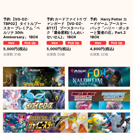
予約 【VG-DZ-
予約 カードファイト!! ヴ
予約 Harry Potter カ
TBP02】 タイトルブー
ァンガード 【VG-DZ-
ードゲーム ブースター
スター プレミアム「ペ
BT17】 ブースターパッ
パック「ハリー・ポッタ
ルソナ 30th
ク「運命星戦(うんめい
ーと賢者の石」Part.2
Anniversary」 1BOX
せいせん)」 1BOX
1BOX
5,000
円
(税込)
5,000
円
(税込)
4,800
円
(税込)
在庫数 31個
在庫数 50個
在庫数 32個