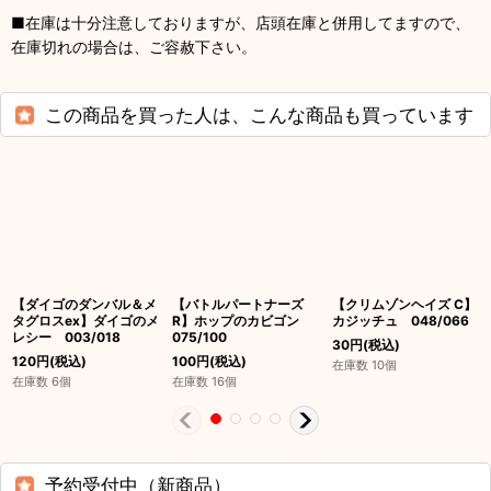
■在庫は十分注意しておりますが、店頭在庫と併用してますので、
在庫切れの場合は、ご容赦下さい。
この商品を買った人は、こんな商品も買っています
【ダイゴのダンバル＆メ
【バトルパートナーズ
【クリムゾンヘイズ C】
タグロスex】ダイゴのメ
R】ホップのカビゴン
カジッチュ 048/066
レシー 003/018
075/100
30
円
(税込)
120
円
(税込)
100
円
(税込)
在庫数 10個
在庫数 6個
在庫数 16個
予約受付中（新商品）