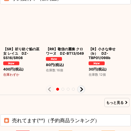
【SR】祈り紡ぐ焔の巫
【RR】敬信の麗奏 クロ
【R】小さな幸せ
女 レイユ DZ-
ワーヌ DZ-BT13/049
（b） DZ-
SS16/SR08
TBP01/098b
80
円
(税込)
400
円
(税込)
30
円
(税込)
在庫数 16個
在庫わずか
在庫数 12個
もっと見る
売れてます(^^)（予約商品ランキング）