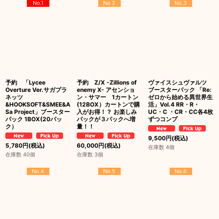
No.1
No.2
No.3
予約 「Lycee
予約 Z/X -Zillions of
ヴァイスシュヴァルツ
Overture Ver.サガプラ
enemy X- アセンショ
ブースターパック 「Re:
ネッツ
ン・サマー 1カートン
ゼロから始める異世界生
&HOOKSOFT&SMEE&A
(12BOX）カートンで購
活」Vol.4 RR・R・
Sa Project」ブースター
入がお得！？ お楽しみ
UC・C ・CR・CC各4枚
パック 1BOX(20パッ
パックが３パックへ増
ずつコンプ
ク）
量！！
9,500
円
(税込)
5,780
円
(税込)
60,000
円
(税込)
在庫数 4個
在庫数 40個
在庫数 3個
No.4
No.5
No.6