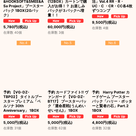
&HOOKSOFT&SMEE&A
(12BOX）カートンで購
活」Vol.4 RR・R・
Sa Project」ブースター
入がお得！？ お楽しみ
UC・C ・CR・CC各4枚
パック 1BOX(20パッ
パックが３パックへ増
ずつコンプ
ク）
量！！
9,500
円
(税込)
5,780
円
(税込)
60,000
円
(税込)
在庫数 4個
在庫数 40個
在庫数 3個
No.4
No.5
No.6
予約 【VG-DZ-
予約 カードファイト!! ヴ
予約 Harry Potter カ
TBP02】 タイトルブー
ァンガード 【VG-DZ-
ードゲーム ブースター
スター プレミアム「ペ
BT17】 ブースターパッ
パック「ハリー・ポッタ
ルソナ 30th
ク「運命星戦(うんめい
ーと賢者の石」Part.2
Anniversary」 1BOX
せいせん)」 1BOX
1BOX
5,000
円
(税込)
5,000
円
(税込)
4,800
円
(税込)
在庫数 31個
在庫数 62個
在庫数 32個