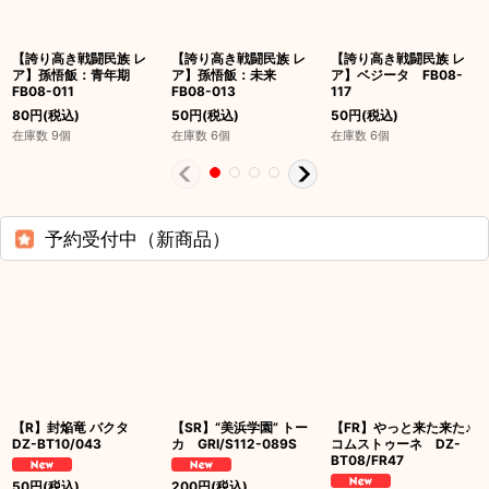
【誇り高き戦闘民族 レ
【誇り高き戦闘民族 レ
【誇り高き戦闘民族 レ
ア】孫悟飯：青年期
ア】孫悟飯：未来
ア】ベジータ FB08-
FB08-011
FB08-013
117
80
円
(税込)
50
円
(税込)
50
円
(税込)
在庫数 9個
在庫数 6個
在庫数 6個
予約受付中（新商品）
【R】封焔竜 バクタ
【SR】“美浜学園” トー
【FR】やっと来た来た♪
DZ-BT10/043
カ GRI/S112-089S
コムストゥーネ DZ-
BT08/FR47
50
円
(税込)
200
円
(税込)