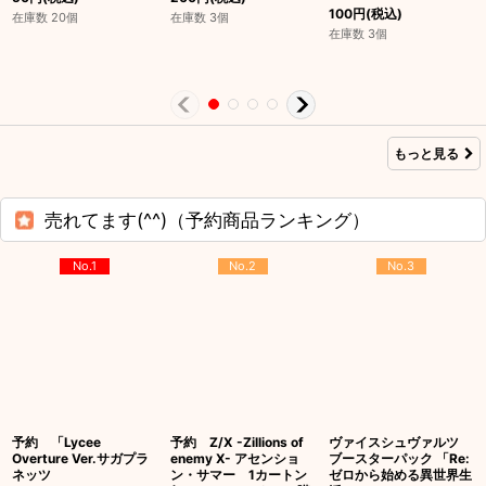
100
円
(税込)
在庫数 20個
在庫数 3個
在庫数 3個
もっと見る
売れてます(^^)（予約商品ランキング）
No.1
No.2
No.3
予約 「Lycee
予約 Z/X -Zillions of
ヴァイスシュヴァルツ
Overture Ver.サガプラ
enemy X- アセンショ
ブースターパック 「Re:
ネッツ
ン・サマー 1カートン
ゼロから始める異世界生