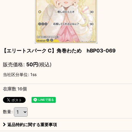
【エリートスパーク C】角巻わため hBP03-069
販売価格
:
50
円
(税込)
当社区分単位
:
1ss
在庫数 16個
数量
:
返品特約に関する重要事項