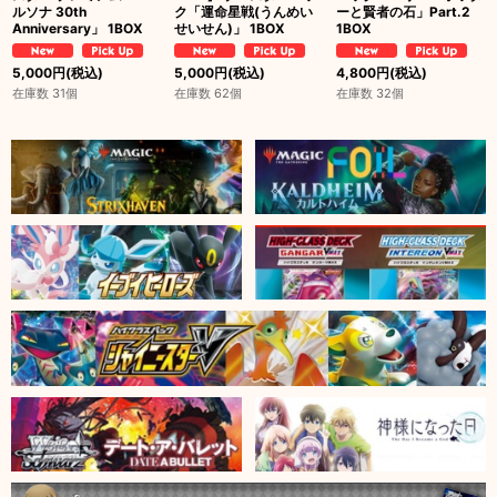
ルソナ 30th
ク「運命星戦(うんめい
ーと賢者の石」Part.2
Anniversary」 1BOX
せいせん)」 1BOX
1BOX
5,000
円
(税込)
5,000
円
(税込)
4,800
円
(税込)
在庫数 31個
在庫数 62個
在庫数 32個