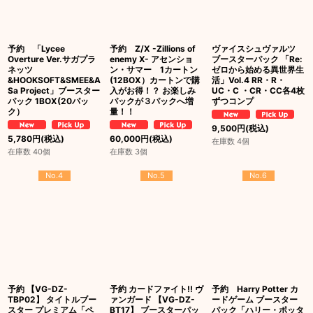
予約 「Lycee
予約 Z/X -Zillions of
ヴァイスシュヴァルツ
Overture Ver.サガプラ
enemy X- アセンショ
ブースターパック 「Re:
ネッツ
ン・サマー 1カートン
ゼロから始める異世界生
&HOOKSOFT&SMEE&A
(12BOX）カートンで購
活」Vol.4 RR・R・
Sa Project」ブースター
入がお得！？ お楽しみ
UC・C ・CR・CC各4枚
パック 1BOX(20パッ
パックが３パックへ増
ずつコンプ
ク）
量！！
9,500
円
(税込)
5,780
円
(税込)
60,000
円
(税込)
在庫数 4個
在庫数 40個
在庫数 3個
No.4
No.5
No.6
予約 【VG-DZ-
予約 カードファイト!! ヴ
予約 Harry Potter カ
TBP02】 タイトルブー
ァンガード 【VG-DZ-
ードゲーム ブースター
スター プレミアム「ペ
BT17】 ブースターパッ
パック「ハリー・ポッタ