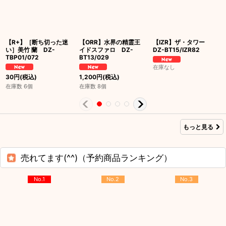
【R+】［断ち切った迷
【ORR】水界の精霊王
【IZR】ザ・タワー
い］美竹 蘭 DZ-
イドスファロ DZ-
DZ-BT15/IZR82
TBP01/072
BT13/029
在庫なし
30
円
(税込)
1,200
円
(税込)
在庫数 6個
在庫数 8個
もっと見る
売れてます(^^)（予約商品ランキング）
No.1
No.2
No.3