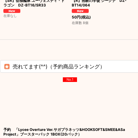
【SR】征標艦隊 ユーヴェスティ・ド
【R】照験の学徒 シーグナ DZ-
ラゴン DZ-BT16/SR33
BT14/064
在庫なし
50
円
(税込)
在庫数 8個
売れてます(^^)（予約商品ランキング）
No.1
予約 「Lycee Overture Ver.サガプラネッツ&HOOKSOFT&SMEE&ASa
Project」ブースターパック 1BOX(20パック）