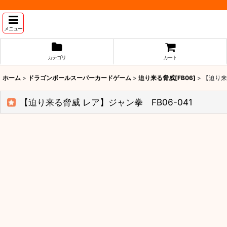
メニュー
カテゴリ
カート
ホーム
>
ドラゴンボールスーパーカードゲーム
>
迫り来る脅威[FB06]
>
【迫り来
【迫り来る脅威 レア】ジャン拳 FB06-041