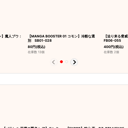
コモン】魔人ブウ：
【MANGA BOOSTER 01 コモン】冷酷な選
【迫り来る脅威
別 SB01-028
FB06-055
80
円
(税込)
400
円
(税込)
在庫数 13個
在庫数 2個