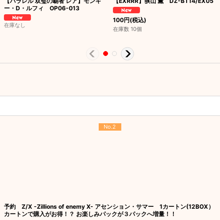
【パラレル 双璧の覇者 レア】モンキ
【EXRRR】狭山 薫 DZ-BT14/EX05
ー・D・ルフィ OP06-013
100
円
(税込)
在庫なし
在庫数 10個
No.2
予約 Z/X -Zillions of enemy X- アセンション・サマー 1カートン(12BOX）
カートンで購入がお得！？ お楽しみパックが３パックへ増量！！