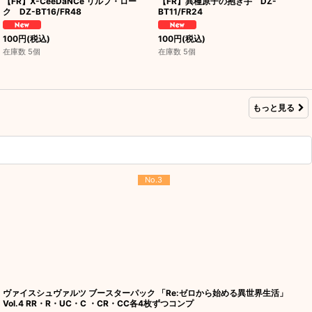
【FR】X-CeeDaNCe リルプ・ロー
【FR】異種原子の抱き手 DZ-
ク DZ-BT16/FR48
BT11/FR24
100
円
(税込)
100
円
(税込)
在庫数 5個
在庫数 5個
もっと見る
No.3
ヴァイスシュヴァルツ ブースターパック 「Re:ゼロから始める異世界生活」
Vol.4 RR・R・UC・C ・CR・CC各4枚ずつコンプ