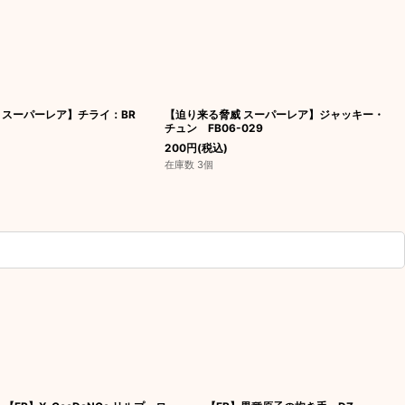
 スーパーレア】チライ：BR
【迫り来る脅威 スーパーレア】ジャッキー・
チュン FB06-029
200
円
(税込)
在庫数 3個