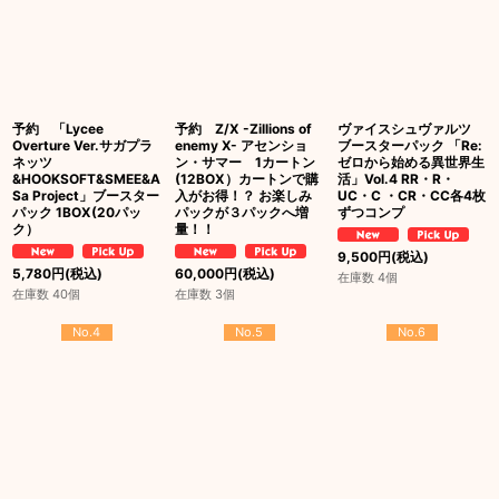
予約 「Lycee
予約 Z/X -Zillions of
ヴァイスシュヴァルツ
Overture Ver.サガプラ
enemy X- アセンショ
ブースターパック 「Re:
ネッツ
ン・サマー 1カートン
ゼロから始める異世界生
&HOOKSOFT&SMEE&A
(12BOX）カートンで購
活」Vol.4 RR・R・
Sa Project」ブースター
入がお得！？ お楽しみ
UC・C ・CR・CC各4枚
パック 1BOX(20パッ
パックが３パックへ増
ずつコンプ
ク）
量！！
9,500
円
(税込)
5,780
円
(税込)
60,000
円
(税込)
在庫数 4個
在庫数 40個
在庫数 3個
No.4
No.5
No.6