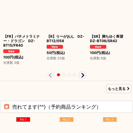
【FR】バチメトラミナ
【R】りーがおん DZ-
【SR】満ちゆく希望
ー・ドラゴン DZ-
BT12/058
DZ-BT06/SR42
BT15/FR40
50
円
(税込)
100
円
(税込)
100
円
(税込)
在庫数 20個
在庫数 6個
在庫数 3個
もっと見る
売れてます(^^)（予約商品ランキング）
No.1
No.2
No.3