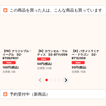
この商品を買った人は、こんな商品も買っています
【FR】ナリジャブル・
【R】カウンセル・ウル
【R】バチメトラミナ
イーグル DZ-
ティス DZ-BT11/059
ー・ドラゴン DZ-
BT09/FR37
BT15/059
50
円
(税込)
100
円
(税込)
50
円
(税込)
在庫数 20個
在庫数 4個
在庫数 16個
予約受付中（新商品）