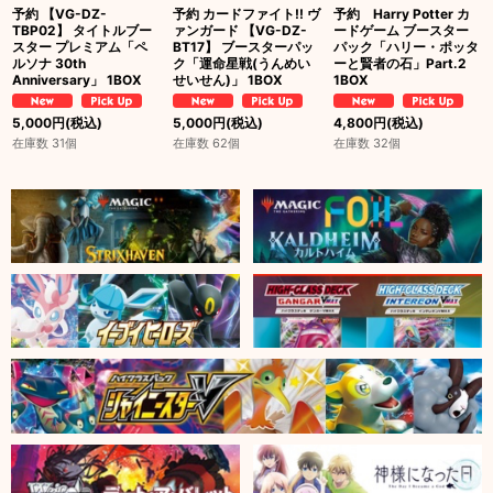
予約 【VG-DZ-
予約 カードファイト!! ヴ
予約 Harry Potter カ
TBP02】 タイトルブー
ァンガード 【VG-DZ-
ードゲーム ブースター
スター プレミアム「ペ
BT17】 ブースターパッ
パック「ハリー・ポッタ
ルソナ 30th
ク「運命星戦(うんめい
ーと賢者の石」Part.2
Anniversary」 1BOX
せいせん)」 1BOX
1BOX
5,000
円
(税込)
5,000
円
(税込)
4,800
円
(税込)
在庫数 31個
在庫数 62個
在庫数 32個