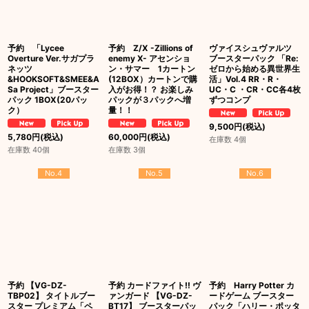
予約 「Lycee
予約 Z/X -Zillions of
ヴァイスシュヴァルツ
Overture Ver.サガプラ
enemy X- アセンショ
ブースターパック 「Re:
ネッツ
ン・サマー 1カートン
ゼロから始める異世界生
&HOOKSOFT&SMEE&A
(12BOX）カートンで購
活」Vol.4 RR・R・
Sa Project」ブースター
入がお得！？ お楽しみ
UC・C ・CR・CC各4枚
パック 1BOX(20パッ
パックが３パックへ増
ずつコンプ
ク）
量！！
9,500
円
(税込)
5,780
円
(税込)
60,000
円
(税込)
在庫数 4個
在庫数 40個
在庫数 3個
No.4
No.5
No.6
予約 【VG-DZ-
予約 カードファイト!! ヴ
予約 Harry Potter カ
TBP02】 タイトルブー
ァンガード 【VG-DZ-
ードゲーム ブースター
スター プレミアム「ペ
BT17】 ブースターパッ
パック「ハリー・ポッタ