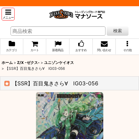
メニュー
検索
カテゴリ
カート
新着商品
おすすめ
問い合わせ
その他
ホーム
>
Z/X -ゼクス-
>
ユニゾンケイオス
>
【SSR】百目鬼きさら∀ IG03-056
【SSR】百目鬼きさら∀ IG03-056