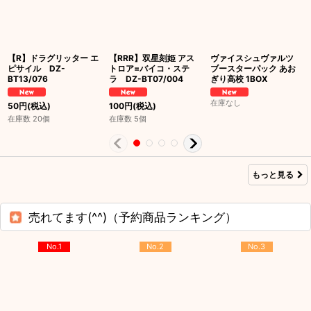
【R】ドラグリッター エ
【RRR】双星刻姫 アス
ヴァイスシュヴァルツ
ピサイル DZ-
トロア=バイコ・ステ
ブースターパック あお
BT13/076
ラ DZ-BT07/004
ぎり高校 1BOX
在庫なし
50
円
(税込)
100
円
(税込)
在庫数 20個
在庫数 5個
もっと見る
売れてます(^^)（予約商品ランキング）
No.1
No.2
No.3