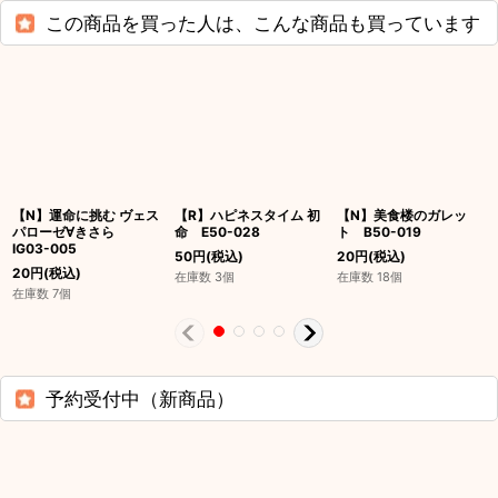
この商品を買った人は、こんな商品も買っています
【N】運命に挑む ヴェス
【R】ハピネスタイム 初
【N】美食楼のガレッ
パローゼ∀きさら
命 E50-028
ト B50-019
IG03-005
50
円
(税込)
20
円
(税込)
20
円
(税込)
在庫数 3個
在庫数 18個
在庫数 7個
予約受付中（新商品）