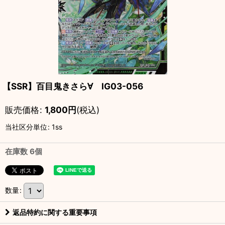
【SSR】百目鬼きさら∀ IG03-056
販売価格
:
1,800
円
(税込)
当社区分単位
:
1ss
在庫数 6個
数量
:
返品特約に関する重要事項