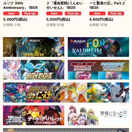
ルソナ 30th
ク「運命星戦(うんめい
ーと賢者の石」Part.2
Anniversary」 1BOX
せいせん)」 1BOX
1BOX
5,000
円
(税込)
5,000
円
(税込)
4,800
円
(税込)
在庫数 31個
在庫数 62個
在庫数 32個