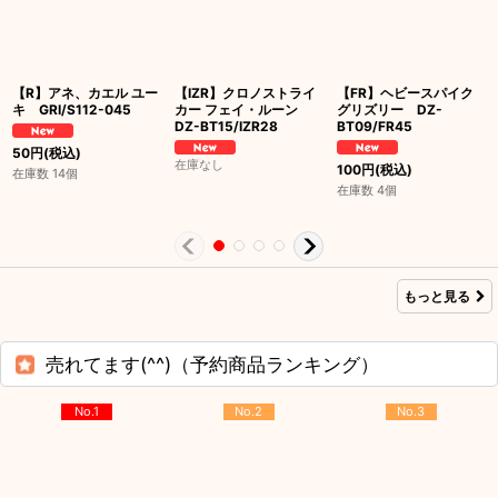
【R】アネ、カエル ユー
【IZR】クロノストライ
【FR】ヘビースパイク
キ GRI/S112-045
カー フェイ・ルーン
グリズリー DZ-
DZ-BT15/IZR28
BT09/FR45
50
円
(税込)
在庫なし
100
円
(税込)
在庫数 14個
在庫数 4個
もっと見る
売れてます(^^)（予約商品ランキング）
No.1
No.2
No.3