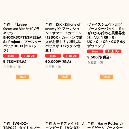
予約 「Lycee
予約 Z/X -Zillions of
ヴァイスシュヴァルツ
Overture Ver.サガプラ
enemy X- アセンショ
ブースターパック 「Re:
ネッツ
ン・サマー 1カートン
ゼロから始める異世界生
&HOOKSOFT&SMEE&A
(12BOX）カートンで購
活」Vol.4 RR・R・
Sa Project」ブースター
入がお得！？ お楽しみ
UC・C ・CR・CC各4枚
パック 1BOX(20パッ
パックが３パックへ増
ずつコンプ
ク）
量！！
9,500
円
(税込)
5,780
円
(税込)
60,000
円
(税込)
在庫数 4個
在庫数 40個
在庫数 3個
No.4
No.5
No.6
予約 【VG-DZ-
予約 カードファイト!! ヴ
予約 Harry Potter カ
TBP02】 タイトルブー
ァンガード 【VG-DZ-
ードゲーム ブースター