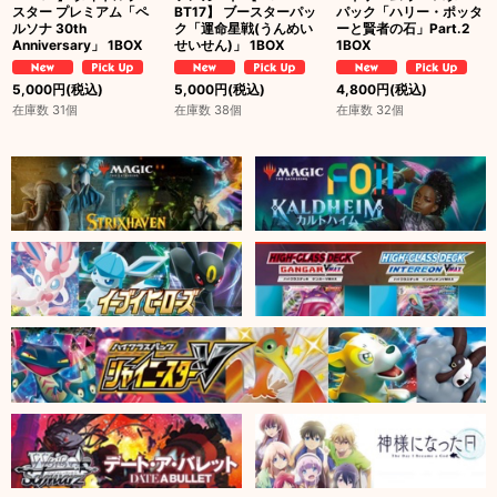
スター プレミアム「ペ
BT17】 ブースターパッ
パック「ハリー・ポッタ
ルソナ 30th
ク「運命星戦(うんめい
ーと賢者の石」Part.2
Anniversary」 1BOX
せいせん)」 1BOX
1BOX
5,000
円
(税込)
5,000
円
(税込)
4,800
円
(税込)
在庫数 31個
在庫数 38個
在庫数 32個