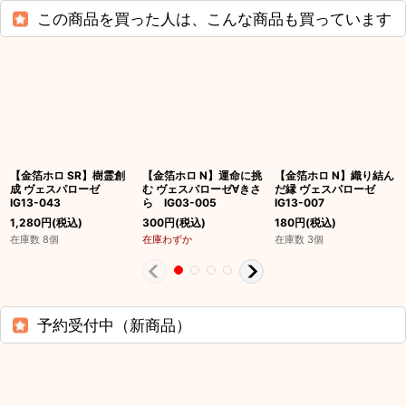
この商品を買った人は、こんな商品も買っています
【金箔ホロ SR】樹霊創
【金箔ホロ N】運命に挑
【金箔ホロ N】織り結ん
成 ヴェスパローゼ
む ヴェスパローゼ∀きさ
だ縁 ヴェスパローゼ
IG13-043
ら IG03-005
IG13-007
1,280
円
(税込)
300
円
(税込)
180
円
(税込)
在庫数 8個
在庫わずか
在庫数 3個
予約受付中（新商品）