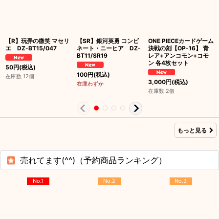
【R】玩弄の微笑 マセリ
【SR】銀河英勇 コンビ
ONE PIECEカードゲーム
エ DZ-BT15/047
ネート・ニーヒア DZ-
決戦の刻【OP-16】 青
BT11/SR19
レア+アンコモン+コモ
ン 各4枚セット
50
円
(税込)
100
円
(税込)
在庫数 12個
3,000
円
(税込)
在庫わずか
在庫数 2個
もっと見る
売れてます(^^)（予約商品ランキング）
No.1
No.2
No.3