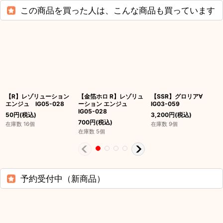
この商品を買った人は、こんな商品も買っています
【R】レゾリューション
【金箔ホロ R】レゾリュ
【SSR】グロリア∀
エンジュ IG05-028
ーション エンジュ
IG03-059
IG05-028
50
円
(税込)
3,200
円
(税込)
700
円
(税込)
在庫数 16個
在庫数 9個
在庫数 5個
予約受付中（新商品）