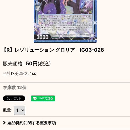
【R】レゾリューション グロリア IG03-028
販売価格
:
50
円
(税込)
当社区分単位
:
1ss
在庫数 12個
数量
:
返品特約に関する重要事項