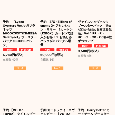
予約 「Lycee
予約 Z/X -Zillions of
ヴァイスシュヴァルツ
Overture Ver.サガプラ
enemy X- アセンショ
ブースターパック 「Re:
ネッツ
ン・サマー 1カートン
ゼロから始める異世界生
&HOOKSOFT&SMEE&A
(12BOX）カートンで購
活」Vol.4 RR・R・
Sa Project」ブースター
入がお得！？ お楽しみ
UC・C ・CR・CC各4枚
パック 1BOX(20パッ
パックが３パックへ増
ずつコンプ
ク）
量！！
9,500
円
(税込)
5,780
円
(税込)
60,000
円
(税込)
在庫数 4個
在庫数 40個
在庫数 3個
No.4
No.5
No.6
予約 【VG-DZ-
予約 カードファイト!! ヴ
予約 Harry Potter カ
TBP02】 タイトルブー
ァンガード 【VG-DZ-
ードゲーム ブースター