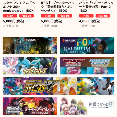
スター プレミアム「ペ
BT17】 ブースターパッ
パック「ハリー・ポッタ
ルソナ 30th
ク「運命星戦(うんめい
ーと賢者の石」Part.2
Anniversary」 1BOX
せいせん)」 1BOX
1BOX
5,000
円
(税込)
5,000
円
(税込)
4,800
円
(税込)
在庫数 31個
在庫数 50個
在庫数 32個