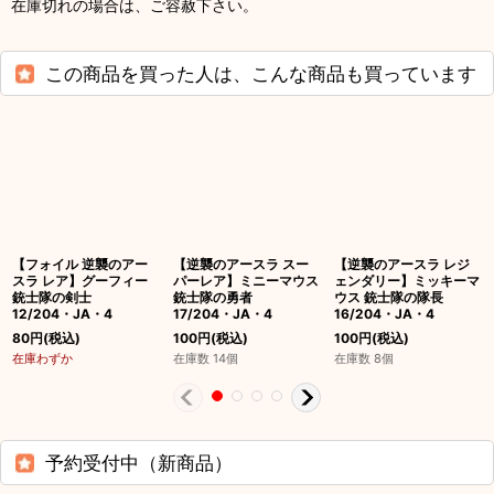
在庫切れの場合は、ご容赦下さい。
この商品を買った人は、こんな商品も買っています
【フォイル 逆襲のアー
【逆襲のアースラ スー
【逆襲のアースラ レジ
スラ レア】グーフィー
パーレア】ミニーマウス
ェンダリー】ミッキーマ
銃士隊の剣士
銃士隊の勇者
ウス 銃士隊の隊長
12/204・JA・4
17/204・JA・4
16/204・JA・4
80
円
(税込)
100
円
(税込)
100
円
(税込)
在庫わずか
在庫数 14個
在庫数 8個
予約受付中（新商品）