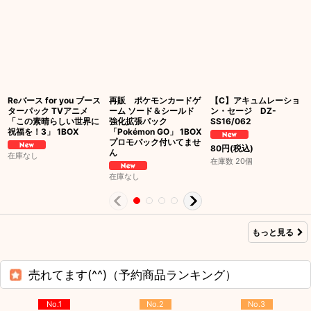
Reバース for you ブース
再販 ポケモンカードゲ
【C】アキュムレーショ
ターパック TVアニメ
ーム ソード＆シールド
ン・セージ DZ-
「この素晴らしい世界に
強化拡張パック
SS16/062
祝福を！3」 1BOX
「Pokémon GO」 1BOX
プロモパック付いてませ
80
円
(税込)
ん
在庫なし
在庫数 20個
在庫なし
もっと見る
売れてます(^^)（予約商品ランキング）
No.1
No.2
No.3