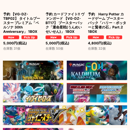
予約 【VG-DZ-
予約 カードファイト!! ヴ
予約 Harry Potter カ
TBP02】 タイトルブー
ァンガード 【VG-DZ-
ードゲーム ブースター
スター プレミアム「ペ
BT17】 ブースターパッ
パック「ハリー・ポッタ
ルソナ 30th
ク「運命星戦(うんめい
ーと賢者の石」Part.2
Anniversary」 1BOX
せいせん)」 1BOX
1BOX
5,000
円
(税込)
5,000
円
(税込)
4,800
円
(税込)
在庫数 31個
在庫数 50個
在庫数 32個