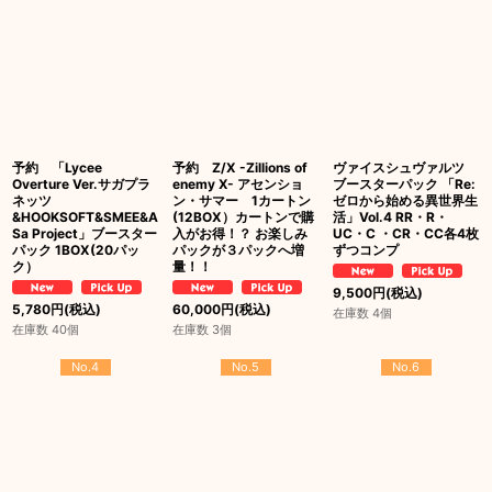
予約 「Lycee
予約 Z/X -Zillions of
ヴァイスシュヴァルツ
Overture Ver.サガプラ
enemy X- アセンショ
ブースターパック 「Re:
ネッツ
ン・サマー 1カートン
ゼロから始める異世界生
&HOOKSOFT&SMEE&A
(12BOX）カートンで購
活」Vol.4 RR・R・
Sa Project」ブースター
入がお得！？ お楽しみ
UC・C ・CR・CC各4枚
パック 1BOX(20パッ
パックが３パックへ増
ずつコンプ
ク）
量！！
9,500
円
(税込)
5,780
円
(税込)
60,000
円
(税込)
在庫数 4個
在庫数 40個
在庫数 3個
No.4
No.5
No.6