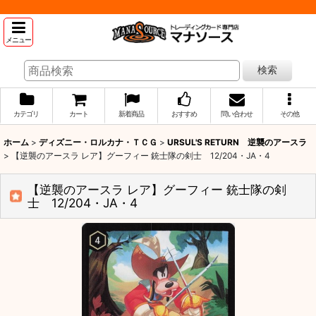
メニュー
検索
カテゴリ
カート
新着商品
おすすめ
問い合わせ
その他
ホーム
>
ディズニー・ロルカナ・ＴＣＧ
>
URSUL'S RETURN 逆襲のアースラ
>
【逆襲のアースラ レア】グーフィー 銃士隊の剣士 12/204・JA・4
【逆襲のアースラ レア】グーフィー 銃士隊の剣
士 12/204・JA・4