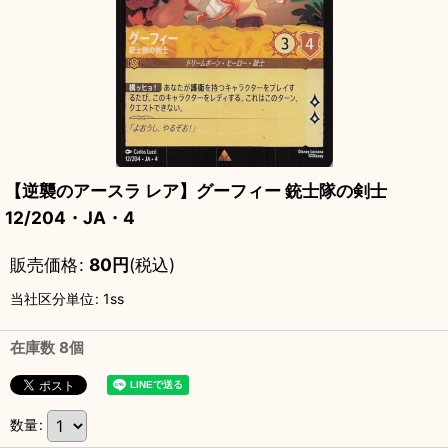
【逆襲のアースラ レア】グーフィー 銃士隊の剣士
12/204・JA・4
販売価格
:
80
円
(税込)
当社区分単位
:
1ss
在庫数 8個
数量
: