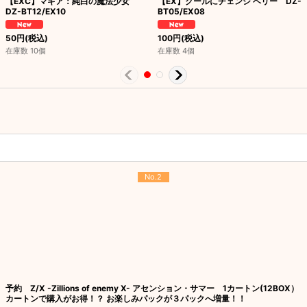
【EXC】マギア：純白の魔法少女
【EX】クールにチェンジ ベリー DZ-
DZ-BT12/EX10
BT05/EX08
50
円
(税込)
100
円
(税込)
在庫数 10個
在庫数 4個
No.2
予約 Z/X -Zillions of enemy X- アセンション・サマー 1カートン(12BOX）
カートンで購入がお得！？ お楽しみパックが３パックへ増量！！