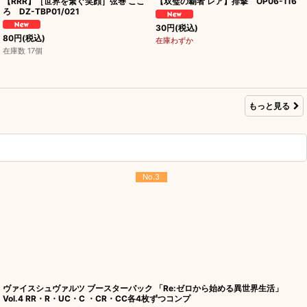
【RRR】［世界を繋ぐ笑顔］弦巻 ここ
【双璧の覇者 レア】排撃 OP06-116
ろ DZ-TBP01/021
30
円
(税込)
80
円
(税込)
在庫わずか
在庫数 17個
もっと見る
No.3
ヴァイスシュヴァルツ ブースターパック 「Re:ゼロから始める異世界生活」
Vol.4 RR・R・UC・C ・CR・CC各4枚ずつコンプ