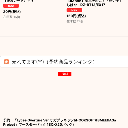
【後攻カード】ギィ
【EXRRR】変革を起こす「詠い手」
ちはや DZ-BT12/EX17
20
円
(税込)
150
円
(税込)
在庫数 16個
在庫数 12個
売れてます(^^)（予約商品ランキング）
No.1
予約 「Lycee Overture Ver.サガプラネッツ&HOOKSOFT&SMEE&ASa
Project」ブースターパック 1BOX(20パック）