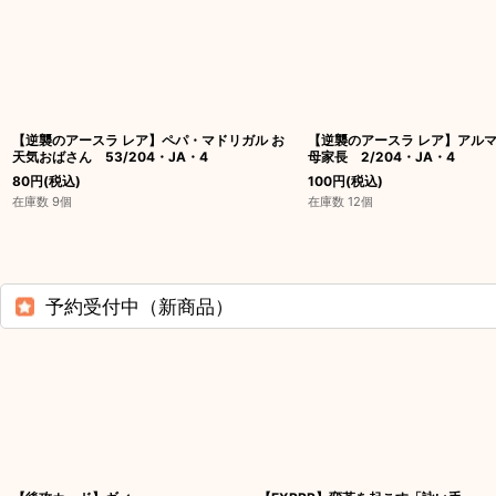
【逆襲のアースラ レア】ペパ・マドリガル お
【逆襲のアースラ レア】アル
天気おばさん 53/204・JA・4
母家長 2/204・JA・4
80
円
(税込)
100
円
(税込)
在庫数 9個
在庫数 12個
予約受付中（新商品）