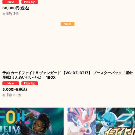
60,000
円
(税込)
在庫数 3個
No.5
予約 カードファイト!! ヴァンガード 【VG-DZ-BT17】 ブースターパック「運命
星戦(うんめいせいせん)」 1BOX
5,000
円
(税込)
在庫数 50個