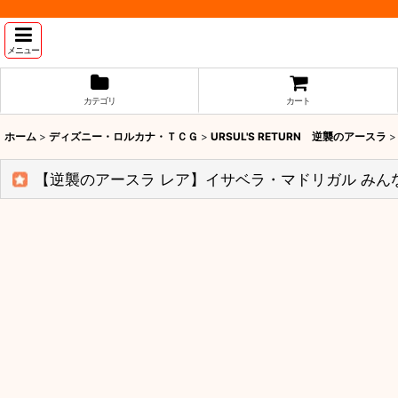
メニュー
カテゴリ
カート
ホーム
>
ディズニー・ロルカナ・ＴＣＧ
>
URSUL'S RETURN 逆襲のアースラ
>
【逆襲のアースラ レア】イサベラ・マドリガル みんなの