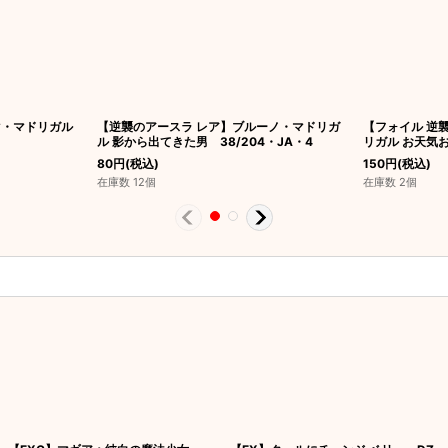
マ・マドリガル
【逆襲のアースラ レア】ブルーノ・マドリガ
【フォイル 逆
ル 影から出てきた男 38/204・JA・4
リガル お天気お
80
円
(税込)
150
円
(税込)
在庫数 12個
在庫数 2個