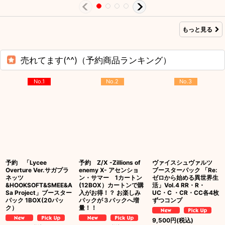
もっと見る
売れてます(^^)（予約商品ランキング）
No.1
No.2
No.3
予約 「Lycee
予約 Z/X -Zillions of
ヴァイスシュヴァルツ
Overture Ver.サガプラ
enemy X- アセンショ
ブースターパック 「Re:
ネッツ
ン・サマー 1カートン
ゼロから始める異世界生
&HOOKSOFT&SMEE&A
(12BOX）カートンで購
活」Vol.4 RR・R・
Sa Project」ブースター
入がお得！？ お楽しみ
UC・C ・CR・CC各4枚
パック 1BOX(20パッ
パックが３パックへ増
ずつコンプ
ク）
量！！
9,500
円
(税込)