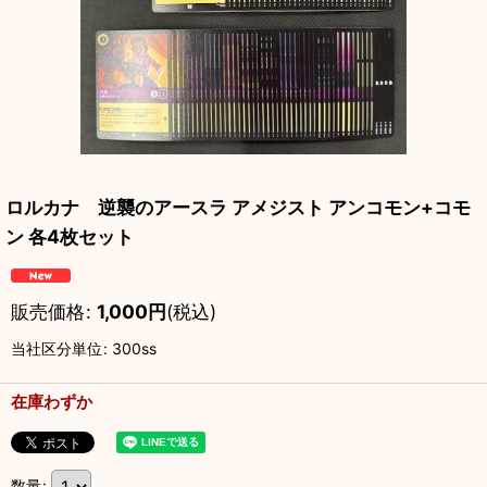
ロルカナ 逆襲のアースラ アメジスト アンコモン+コモ
ン 各4枚セット
販売価格
:
1,000
円
(税込)
当社区分単位
:
300ss
在庫わずか
数量
: