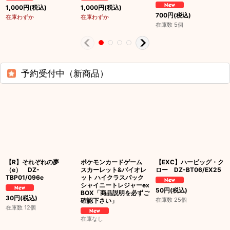
1,000
円
(税込)
1,000
円
(税込)
700
円
(税込)
在庫わずか
在庫わずか
在庫数 5個
予約受付中（新商品）
【R】それぞれの夢
ポケモンカードゲーム
【EXC】ハービッグ・ク
（e） DZ-
スカーレット&バイオレ
ロー DZ-BT06/EX25
TBP01/096e
ット ハイクラスパック
シャイニートレジャーex
50
円
(税込)
BOX「商品説明を必ずご
30
円
(税込)
在庫数 25個
確認下さい」
在庫数 12個
在庫なし