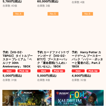
5,780
円
(税込)
60,000
円
(税込)
在庫数 4個
在庫数 40個
在庫数 3個
No.4
No.5
No.6
予約 【VG-DZ-
予約 カードファイト!! ヴ
予約 Harry Potter カ
TBP02】 タイトルブー
ァンガード 【VG-DZ-
ードゲーム ブースター
スター プレミアム「ペ
BT17】 ブースターパッ
パック「ハリー・ポッタ
ルソナ 30th
ク「運命星戦(うんめい
ーと賢者の石」Part.2
Anniversary」 1BOX
せいせん)」 1BOX
1BOX
5,000
円
(税込)
5,000
円
(税込)
4,800
円
(税込)
在庫数 31個
在庫数 8個
在庫数 32個