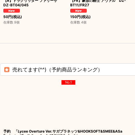
【R】ドラグリッター ファリーザ
【FR】豪放の騎士 アヴァル DZ-
DZ-BT04/045
BT11/FR27
50
円
(税込)
150
円
(税込)
在庫数 9個
在庫数 4個
売れてます(^^)（予約商品ランキング）
No.1
予約 「Lycee Overture Ver.サガプラネッツ&HOOKSOFT&SMEE&ASa