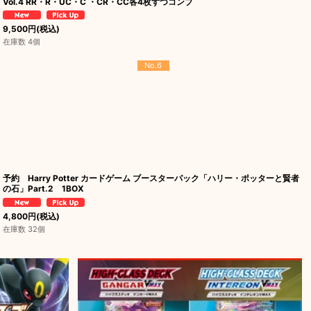
Vol.4 RR・R・UC・C ・CR・CC各4枚ずつコンプ
9,500
円
(税込)
在庫数 4個
No.6
予約 Harry Potter カードゲーム ブースターパック「ハリー・ポッターと賢者
の石」Part.2 1BOX
4,800
円
(税込)
在庫数 32個