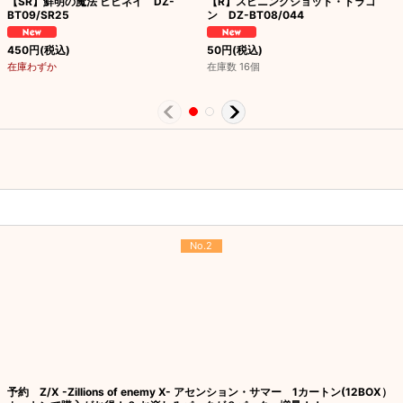
【SR】鮮明の魔法 ビビネイ DZ-
【R】スピニングショット・ドラゴ
BT09/SR25
ン DZ-BT08/044
450
円
(税込)
50
円
(税込)
在庫わずか
在庫数 16個
No.2
予約 Z/X -Zillions of enemy X- アセンション・サマー 1カートン(12BOX）