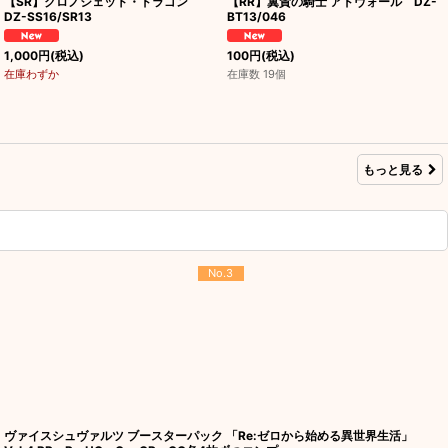
【SR】クロノジェット・ドラゴン
【RR】翼賛の騎士 アドヴォール DZ-
DZ-SS16/SR13
BT13/046
1,000
円
(税込)
100
円
(税込)
在庫わずか
在庫数 19個
もっと見る
No.3
ヴァイスシュヴァルツ ブースターパック 「Re:ゼロから始める異世界生活」