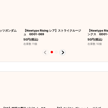
】ブリッツガンダム
【Newtype Rising レア】ストライクルージ
【Newtype 
ュ GD01-069
ンクス GD01-
50
円
(税込)
50
円
(税込)
在庫数 11個
在庫数 10個