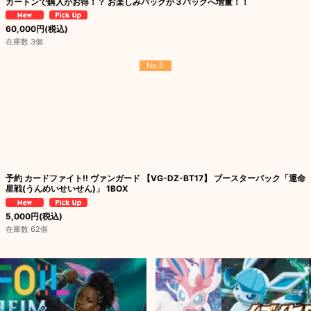
カートンで購入がお得！？ お楽しみパックが３パックへ増量！！
60,000
円
(税込)
在庫数 3個
No.5
予約 カードファイト!! ヴァンガード 【VG-DZ-BT17】 ブースターパック「運命
星戦(うんめいせいせん)」 1BOX
5,000
円
(税込)
在庫数 62個