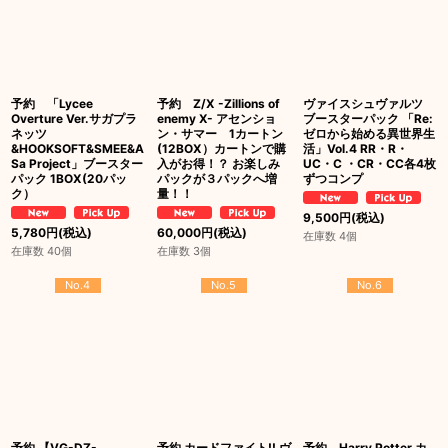
予約 「Lycee
予約 Z/X -Zillions of
ヴァイスシュヴァルツ
Overture Ver.サガプラ
enemy X- アセンショ
ブースターパック 「Re:
ネッツ
ン・サマー 1カートン
ゼロから始める異世界生
&HOOKSOFT&SMEE&A
(12BOX）カートンで購
活」Vol.4 RR・R・
Sa Project」ブースター
入がお得！？ お楽しみ
UC・C ・CR・CC各4枚
パック 1BOX(20パッ
パックが３パックへ増
ずつコンプ
ク）
量！！
9,500
円
(税込)
5,780
円
(税込)
60,000
円
(税込)
在庫数 4個
在庫数 40個
在庫数 3個
No.4
No.5
No.6
予約 【VG-DZ-
予約 カードファイト!! ヴ
予約 Harry Potter カ