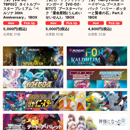
TBP02】 タイトルブー
ァンガード 【VG-DZ-
ードゲーム ブースター
スター プレミアム「ペ
BT17】 ブースターパッ
パック「ハリー・ポッタ
ルソナ 30th
ク「運命星戦(うんめい
ーと賢者の石」Part.2
Anniversary」 1BOX
せいせん)」 1BOX
1BOX
5,000
円
(税込)
5,000
円
(税込)
4,800
円
(税込)
在庫数 31個
在庫数 92個
在庫数 32個