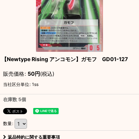
【Newtype Rising アンコモン】ガモフ GD01-127
販売価格
:
50
円
(税込)
当社区分単位
:
1ss
在庫数 5個
数量
:
返品特約に関する重要事項