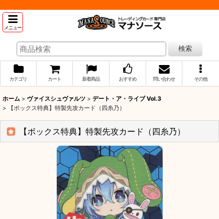
メニュー
検索
カテゴリ
カート
新着商品
おすすめ
問い合わせ
その他
ホーム
>
ヴァイスシュヴァルツ
>
デート・ア・ライブ Vol.3
>
【ボックス特典】特製先攻カード（四糸乃）
【ボックス特典】特製先攻カード（四糸乃）