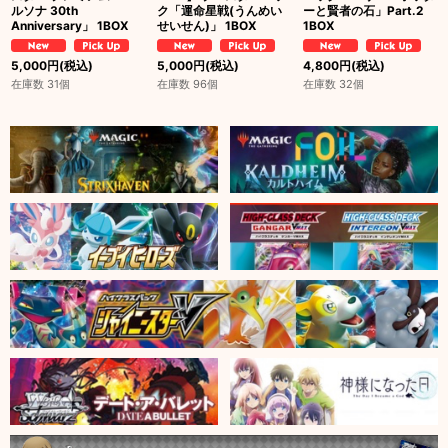
ルソナ 30th
ク「運命星戦(うんめい
ーと賢者の石」Part.2
Anniversary」 1BOX
せいせん)」 1BOX
1BOX
5,000
円
(税込)
5,000
円
(税込)
4,800
円
(税込)
在庫数 31個
在庫数 96個
在庫数 32個