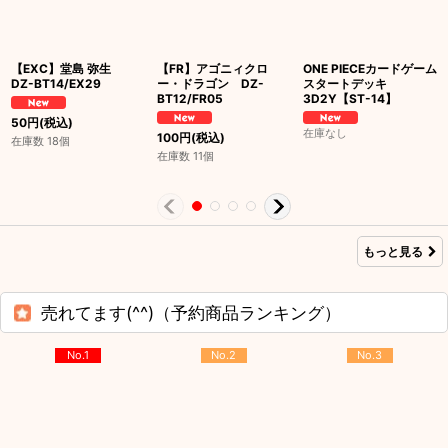
【EXC】堂島 弥生
【FR】アゴニィクロ
ONE PIECEカードゲーム
DZ-BT14/EX29
ー・ドラゴン DZ-
スタートデッキ
BT12/FR05
3D2Y【ST-14】
50
円
(税込)
在庫なし
100
円
(税込)
在庫数 18個
在庫数 11個
もっと見る
売れてます(^^)（予約商品ランキング）
No.1
No.2
No.3