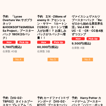
予約 「Lycee
予約 Z/X -Zillions of
ヴァイスシュヴァルツ
Overture Ver.サガプラ
enemy X- アセンショ
ブースターパック 「Re:
ネッツ
ン・サマー 1カートン
ゼロから始める異世界生
&HOOKSOFT&SMEE&A
(12BOX）カートンで購
活」Vol.4 RR・R・
Sa Project」ブースター
入がお得！？ お楽しみ
UC・C ・CR・CC各4枚
パック 1BOX(20パッ
パックが３パックへ増
ずつコンプ
ク）
量！！
9,500
円
(税込)
5,780
円
(税込)
60,000
円
(税込)
在庫数 4個
在庫数 40個
在庫数 3個
No.4
No.5
No.6
予約 【VG-DZ-
予約 カードファイト!! ヴ
予約 Harry Potter カ
TBP02】 タイトルブー
ァンガード 【VG-DZ-
ードゲーム ブースター
スター プレミアム「ペ
BT17】 ブースターパッ
パック「ハリー・ポッタ